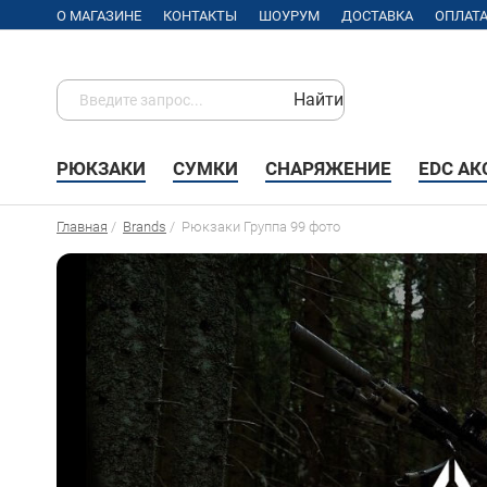
О МАГАЗИНЕ
КОНТАКТЫ
ШОУРУМ
ДОСТАВКА
ОПЛАТ
Найти
РЮКЗАКИ
СУМКИ
СНАРЯЖЕНИЕ
EDC А
Главная
/
Brands
/
Рюкзаки Группа 99 фото
Рюкзаки
Группа
99
фото