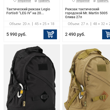
избранное
сравнить
избранное
сравнить
Тактический рюкзак Legio
Рюкзак тактический
Fortis® "LEG IV" на 20...
городской Mr. Martin 5005
Олива 27л
Объем: 20 л.
45 × 25 × 18
Объем: 27 л.
48 × 32 × 
5 990 руб.
2 490 руб.