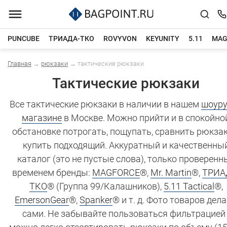
PUNCUBE
ТРИАДА-ТКО
ROVYVON
KEYUNITY
5.11
MAG
Главная
→
рюкзаки
→
тактические рюкзаки
Каталог товаров
Тактические рюкзаки
Все тактические рюкзаки в наличии в нашем
шоуру
магазине
в Москве. Можно прийти и в спокойно
обстановке потрогать, пощупать, сравнить рюкзак
купить подходящий. Аккуратный и качественны
каталог (это не пустые слова), только проверенн
временем бренды:
MAGFORCE
®,
Mr. Martin
®,
ТРИА
ТКО
® (Группа 99/Калашников),
5.11 Tactical
®,
EmersonGear
®,
Spanker
® и т. д. Фото товаров дел
сами. Не забывайте пользоваться фильтрацией 