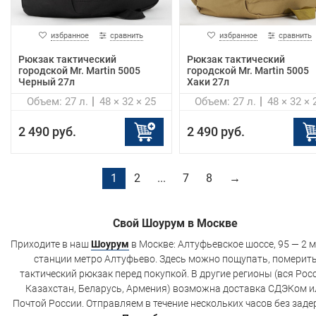
избранное
сравнить
избранное
сравнить
Рюкзак тактический
Рюкзак тактический
городской Mr. Martin 5005
городской Mr. Martin 5005
Черный 27л
Хаки 27л
Объем: 27 л.
48 × 32 × 25
Объем: 27 л.
48 × 32 × 
2 490 руб.
2 490 руб.
1
2
...
7
8
→
Свой Шоурум в Москве
Приходите в наш
Шоурум
в Москве: Алтуфьевское шоссе, 95 — 2 м
станции метро Алтуфьево. Здесь можно пощупать, померит
тактический рюкзак перед покупкой. В другие регионы (вся Рос
Казахстан, Беларусь, Армения) возможна доставка СДЭКом и
Почтой России. Отправляем в течение нескольких часов без заде