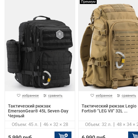
Премиум
избранное
сравнить
избранное
сравнить
Тактический рюкзак
Тактический рюкзак Legio
EmersonGear® 45L Seven-Day
Fortis® "LEG VII" 32L ...
Черный
Объем: 45 л.
46 × 32 × 28
Объем: 32 л.
48 × 34 × 
5 990 руб.
6 990 руб.