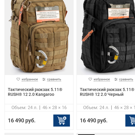
избранное
сравнить
избранное
сравнить
Тактический рюкзак 5.11®
Тактический рюкзак 5.11®
RUSH® 12 2.0 Kangaroo
RUSH® 12 2.0 Черный
Объем: 24 л.
46 × 28 × 16
Объем: 24 л.
46 × 28 × 
16 490 руб.
16 490 руб.