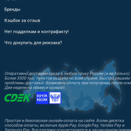
Бренды
Кэшбэк за отзыв
Нет подделкам и контрафакту!
Что докупить для рюкзака?
Оперативно доставим заказ в любую точку России (и не только).
Более 3500 тыс. пунктов выдачи по всей стране. Быстро решаем
проблемы доставки. Возможна оплата при получении, после осм
Две недели на обмен и возврат.
Простая и безопасная онлайн-оплата на сайте. Более десятка
способов оплаты, включая Apple Pay, Google Pay, Yandex Pay и
Samsung Pay. Все платежи осуществляется в защищенном режим