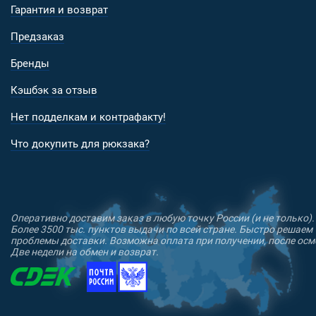
Гарантия и возврат
Предзаказ
Бренды
Кэшбэк за отзыв
Нет подделкам и контрафакту!
Что докупить для рюкзака?
Оперативно доставим заказ в любую точку России (и не только).
Более 3500 тыс. пунктов выдачи по всей стране. Быстро решаем
проблемы доставки. Возможна оплата при получении, после осм
Две недели на обмен и возврат.