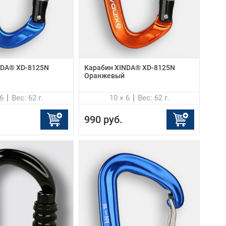
NDA® XD-8125N
Карабин XINDA® XD-8125N
Оранжевый
6
Вес: 62 г.
10 × 6
Вес: 62 г.
990 руб.