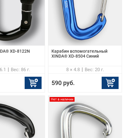
NDA® XD-8122N
Карабин вспомогательный
XINDA® XD-8504 Синий
6.1
Вес: 86 г.
8 × 4.8
Вес: 20 г.
590 руб.
Нет в наличии