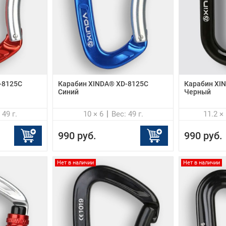
-8125C
Карабин XINDA® XD-8125C
Карабин XI
Синий
Черный
 49 г.
10 × 6
Вес: 49 г.
11.2 × 
990 руб.
990 руб.
Нет в наличии
Нет в наличии