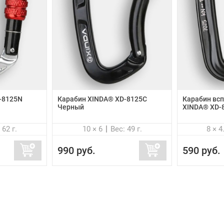
-8125N
Карабин XINDA® XD-8125C
Карабин вс
Черный
XINDA® XD-
 62 г.
10 × 6
Вес: 49 г.
8 × 4
990 руб.
590 руб.