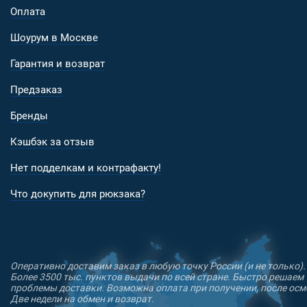
Оплата
Шоурум в Москве
Гарантия и возврат
Предзаказ
Бренды
Кэшбэк за отзыв
Нет подделкам и контрафакту!
Что докупить для рюкзака?
Оперативно доставим заказ в любую точку России (и не только).
Более 3500 тыс. пунктов выдачи по всей стране. Быстро решаем
проблемы доставки. Возможна оплата при получении, после осм
Две недели на обмен и возврат.