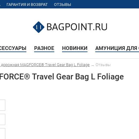
А
ГАРАНТИЯ И ВОЗВРАТ
ОТЗЫВЫ
КСЕССУАРЫ
РАЗНОЕ
НОВИНКИ
АМУНИЦИЯ ДЛЯ 
дорожная MAGFORCE® Travel Gear Bag L Foliage
→
Отзывы
RCE® Travel Gear Bag L Foliage