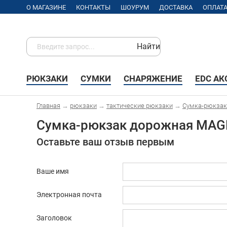
О МАГАЗИНЕ
КОНТАКТЫ
ШОУРУМ
ДОСТАВКА
ОПЛАТ
Найти
РЮКЗАКИ
СУМКИ
СНАРЯЖЕНИЕ
EDC А
Главная
→
рюкзаки
→
тактические рюкзаки
→
Cумка-рюкзак 
Cумка-рюкзак дорожная MAGFO
Оставьте ваш отзыв первым
Ваше имя
Электронная почта
Заголовок