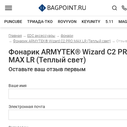
PUNCUBE
ТРИАДА-ТКО
ROVYVON
KEYUNITY
5.11
MAG
Главная
→
EDC аксессуары
→
фонари
Каталог товаров
→
Фонарик ARMYTEK® Wizard C2 PRO MAX LR (Теплый свет)
→
Отзы
Фонарик ARMYTEK® Wizard C2 P
MAX LR (Теплый свет)
Оставьте ваш отзыв первым
Ваше имя
Электронная почта