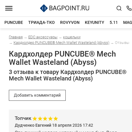
PUNCUBE
ТРИАДА-ТКО
ROVYVON
KEYUNITY
5.11
MAG
Главная
→
EDC аксессуары
→
кошельки
Каталог товаров
→
Кардхолдер PUNCUBE® Mech Wallet Wasteland (Abyss)
→
Отзывы
Кардхолдер PUNCUBE® Mech
Wallet Wasteland (Abyss)
3 отзыва к товару Кардхолдер PUNCUBE®
Mech Wallet Wasteland (Abyss)
Добавить комментарий
Топчик
Дудченко Евгений
18 апреля 2026 17:42