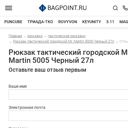
PUNCUBE
ТРИАДА-ТКО
ROVYVON
KEYUNITY
5.11
MAG
Главная
→
рюкзаки
→
тактические рюкзаки
Каталог товаров
→
Рюкзак тактический городской Mr. Martin 5005 Черный 27л
→
Отз
Рюкзак тактический городской Mr
Martin 5005 Черный 27л
Оставьте ваш отзыв первым
Ваше имя
Электронная почта