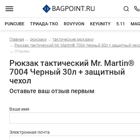
PUNCUBE
ТРИАДА-ТКО
ROVYVON
KEYUNITY
5.11
MAG
Главная
→
рюкзаки
→
тактические рюкзаки
Каталог товаров
→
Рюкзак тактический Mr. Martin® 7004 Черный 30л + защитный чех
→
Отзывы
Рюкзак тактический Mr. Martin®
7004 Черный 30л + защитный
чехол
Оставьте ваш отзыв первым
Ваше имя
Электронная почта