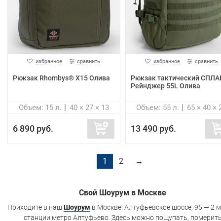
избранное
сравнить
избранное
сравнить
Рюкзак Rhombys® X15 Олива
Рюкзак тактический СПЛ
Рейнджер 55L Олива
Объем: 15 л.
40 × 27 × 13
Объем: 55 л.
65 × 40 × 
6 890 руб.
13 490 руб.
1
2
→
Свой Шоурум в Москве
Приходите в наш
Шоурум
в Москве: Алтуфьевское шоссе, 95 — 2 м
станции метро Алтуфьево. Здесь можно пощупать, померит