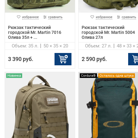
избранное
сравнить
избранное
сравнить
Рюкзак тактический
Рюкзак тактический
городской Mr. Martin 7016
городской Mr. Martin 5004
Олива 35л + ...
Олива 27л
Объем: 35 л.
50 × 35 × 20
Объем: 27 л.
48 × 33 × 
3 390 руб.
2 590 руб.
Новинка
Cordura®
Осталось одна штука