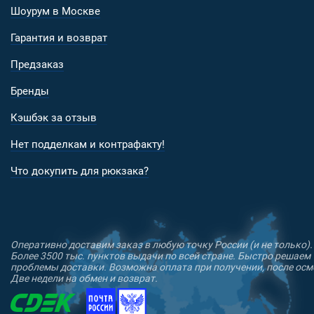
Шоурум в Москве
Гарантия и возврат
Предзаказ
Бренды
Кэшбэк за отзыв
Нет подделкам и контрафакту!
Что докупить для рюкзака?
Оперативно доставим заказ в любую точку России (и не только).
Более 3500 тыс. пунктов выдачи по всей стране. Быстро решаем
проблемы доставки. Возможна оплата при получении, после осм
Две недели на обмен и возврат.