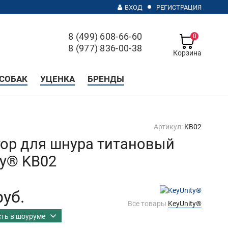
ВХОД
РЕГИСТРАЦИЯ
8 (499) 608-66-60
0
8 (977) 836-00-38
Корзина
с 10 до 20, без выходных
СОБАК
УЦЕНКА
БРЕНДЫ
Артикул:
KB02
ор для шнура титановый
ty® KB02
руб.
Все товары
KeyUnity®
сть в шоуруме