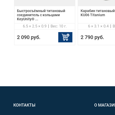
Быстросъёмный титановый
Карабин титановый
соединитель с кольцами
KU06 Titanium
KeyUnity® ...
6.5 × 2.5 × 0.9
Вес: 10 г.
6 × 3.1 × 0.4
В
2 090 руб.
2 790 руб.
КОНТАКТЫ
О МАГАЗИ