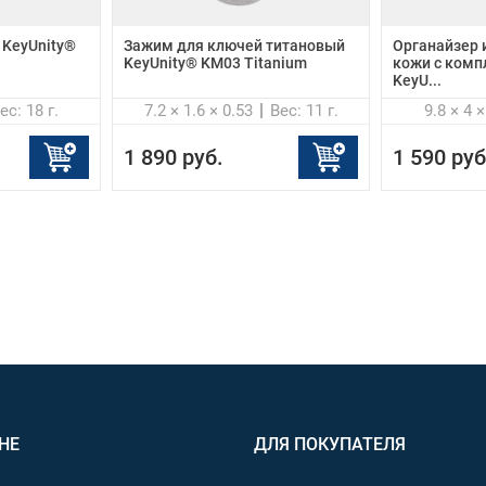
 KeyUnity®
Зажим для ключей титановый
Органайзер 
KeyUnity® KM03 Titanium
кожи с комп
KeyU...
ес: 18 г.
7.2 × 1.6 × 0.53
Вес: 11 г.
9.8 × 4 ×
1 890 руб.
1 590 руб
НЕ
ДЛЯ ПОКУПАТЕЛЯ