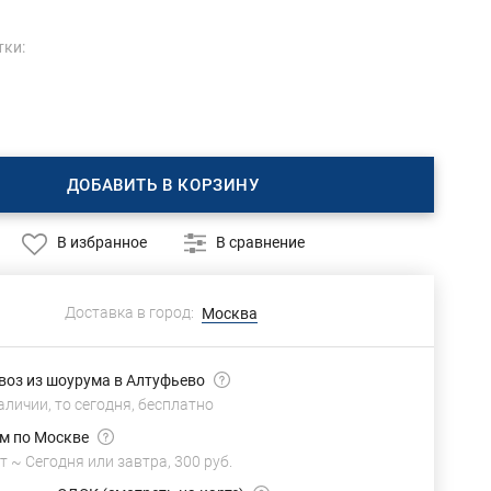
тки:
ДОБАВИТЬ В КОРЗИНУ
В избранное
В сравнение
Доставка в город:
Москва
оз из шоурума в Алтуфьево
аличии, то сегодня,
бесплатно
м по Москве
т ~
Сегодня или завтра,
300 руб.