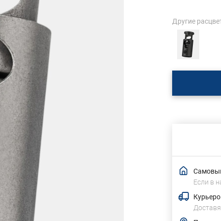
Другие расцве
Самовыв
Если в н
Курьеро
Доставя