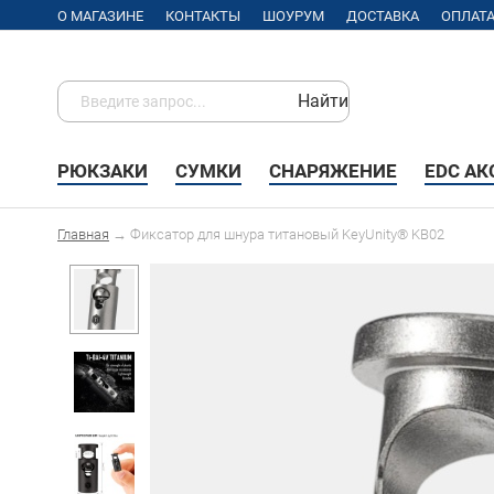
О МАГАЗИНЕ
КОНТАКТЫ
ШОУРУМ
ДОСТАВКА
ОПЛАТ
Найти
РЮКЗАКИ
СУМКИ
СНАРЯЖЕНИЕ
EDC А
Главная
→
Фиксатор для шнура титановый KeyUnity® KB02