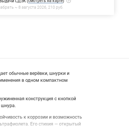
смотреть на карте
 выдачи СДЭК
(
)
забрать ~
8 августа 2026
,
210 руб.
ает обычные верёвки, шнурки и
рименения в одном компактном
пружиненная конструкция с кнопкой
 шнура.
тойчивость к коррозии и возможность
льтрафиолета. Его стихия — открытый