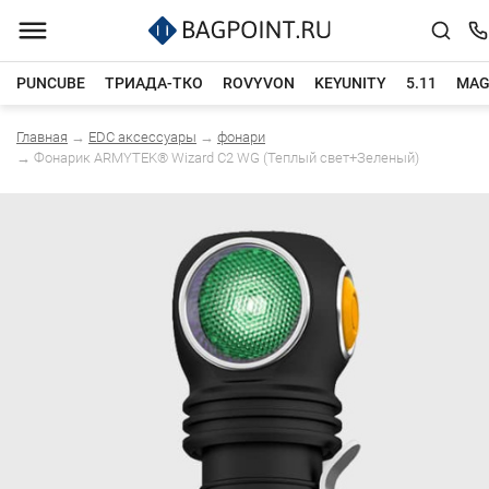
PUNCUBE
ТРИАДА-ТКО
ROVYVON
KEYUNITY
5.11
MAG
Главная
→
EDC аксессуары
→
фонари
Каталог товаров
→
Фонарик ARMYTEK® Wizard C2 WG (Теплый свет+Зеленый)