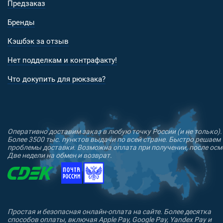
Предзаказ
Бренды
Кэшбэк за отзыв
Нет подделкам и контрафакту!
Что докупить для рюкзака?
Оперативно доставим заказ в любую точку России (и не только).
Более 3500 тыс. пунктов выдачи по всей стране. Быстро решаем
проблемы доставки. Возможна оплата при получении, после осм
Две недели на обмен и возврат.
Простая и безопасная онлайн-оплата на сайте. Более десятка
способов оплаты, включая Apple Pay, Google Pay, Yandex Pay и