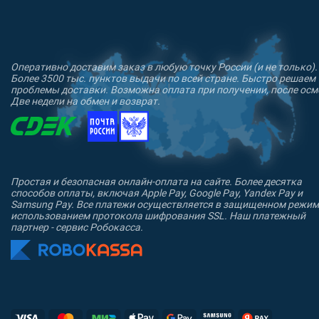
Оперативно доставим заказ в любую точку России (и не только).
Более 3500 тыс. пунктов выдачи по всей стране. Быстро решаем
проблемы доставки. Возможна оплата при получении, после осм
Две недели на обмен и возврат.
Простая и безопасная онлайн-оплата на сайте. Более десятка
способов оплаты, включая Apple Pay, Google Pay, Yandex Pay и
Samsung Pay. Все платежи осуществляется в защищенном режим
использованием протокола шифрования SSL. Наш платежный
партнер - сервис Робокасса.