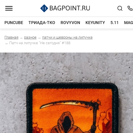
PUNCUBE
ТРИАДА-ТКО
ROVYVON
KEYUNITY
5.11
MAG
Главная
→
разное
→
патчи и шевроны на липучке
Каталог товаров
→
Патч на липучке "Не сегодня" #188