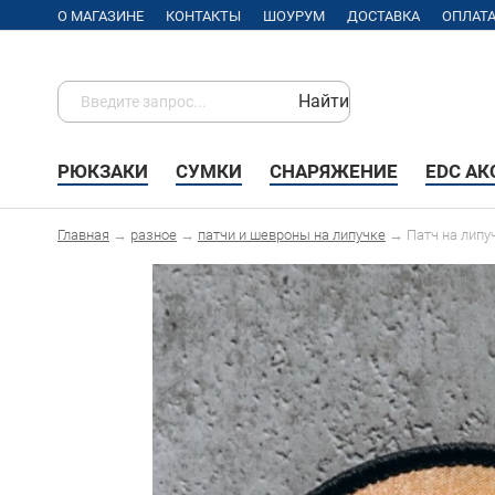
О МАГАЗИНЕ
КОНТАКТЫ
ШОУРУМ
ДОСТАВКА
ОПЛАТ
Найти
РЮКЗАКИ
СУМКИ
СНАРЯЖЕНИЕ
EDC А
Главная
→
разное
→
патчи и шевроны на липучке
→
Патч на липу