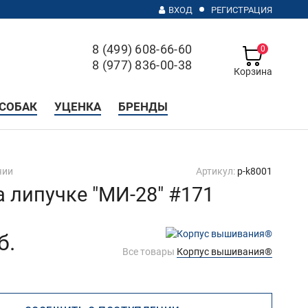
ВХОД
РЕГИСТРАЦИЯ
8 (499) 608-66-60
0
8 (977) 836-00-38
Корзина
с 10 до 20, без выходных
СОБАК
УЦЕНКА
БРЕНДЫ
чии
Артикул:
p-k8001
а липучке "МИ-28" #171
б.
Все товары
Корпус вышивания®