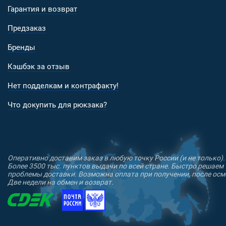
Гарантия и возврат
Предзаказ
Бренды
Кэшбэк за отзыв
Нет подделкам и контрафакту!
Что докупить для рюкзака?
Оперативно доставим заказ в любую точку России (и не только).
Более 3500 тыс. пунктов выдачи по всей стране. Быстро решаем
проблемы доставки. Возможна оплата при получении, после осм
Две недели на обмен и возврат.