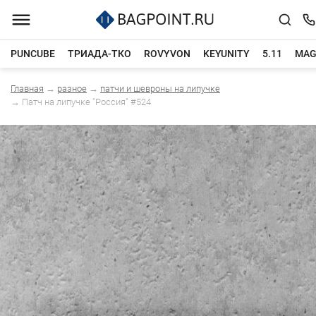
PUNCUBE
ТРИАДА-ТКО
ROVYVON
KEYUNITY
5.11
MAG
Главная
→
разное
→
патчи и шевроны на липучке
Каталог товаров
→
Патч на липучке "Россия" #524