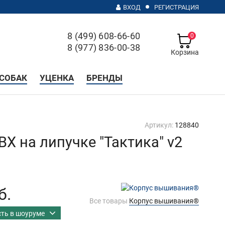
ВХОД
РЕГИСТРАЦИЯ
8 (499) 608-66-60
0
8 (977) 836-00-38
Корзина
с 10 до 20, без выходных
СОБАК
УЦЕНКА
БРЕНДЫ
Артикул:
128840
ВХ на липучке "Тактика" v2
б.
Все товары
Корпус вышивания®
сть в шоуруме