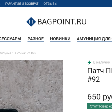
А
ГАРАНТИЯ И ВОЗВРАТ
ОТЗЫВЫ
КСЕССУАРЫ
РАЗНОЕ
НОВИНКИ
АМУНИЦИЯ ДЛЯ 
липучке "Тактика" v2 #92
В наличии
Патч П
#92
650 ру
Этот товар е