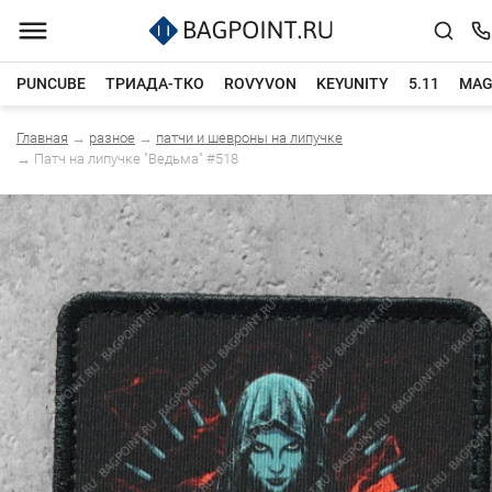
PUNCUBE
ТРИАДА-ТКО
ROVYVON
KEYUNITY
5.11
MAG
Главная
→
разное
→
патчи и шевроны на липучке
Каталог товаров
→
Патч на липучке "Ведьма" #518