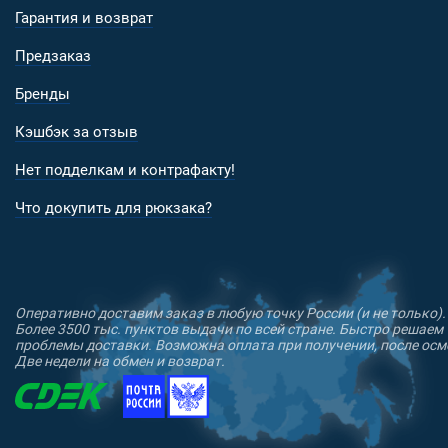
Гарантия и возврат
Предзаказ
Бренды
Кэшбэк за отзыв
Нет подделкам и контрафакту!
Что докупить для рюкзака?
Оперативно доставим заказ в любую точку России (и не только).
Более 3500 тыс. пунктов выдачи по всей стране. Быстро решаем
проблемы доставки. Возможна оплата при получении, после осм
Две недели на обмен и возврат.