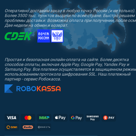
ТКО®:
Оперативно доставим заказ в любую точку России (и не только).
Более 3500 тыс. пунктов выдачи по всей стране. Быстро решаем
проблемы доставки. Возможна оплата при получении, после осм
Две недели на обмен и возврат.
Простая и безопасная онлайн-оплата на сайте. Более десятка
способов оплаты, включая Apple Pay, Google Pay, Yandex Pay и
Samsung Pay. Все платежи осуществляется в защищенном режим
использованием протокола шифрования SSL. Наш платежный
партнер - сервис Робокасса.