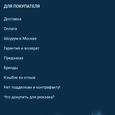
поверх LXB).
ДЛЯ ПОКУПАТЕЛЯ
L7C
- утепленные рукавицы для экстремально низк
температур, для применения в условиях до -50°C в
Доставка
сочетании с L7B (одеваются поверх L7B).
Оплата
Видео о подборе размеров:
Шоурум в Москве
Гарантия и возврат
Предзаказ
Бренды
Кэшбэк за отзыв
Нет подделкам и контрафакту!
Что докупить для рюкзака?
Видео с презентацией всей линейки перчаток ТРИАДА-