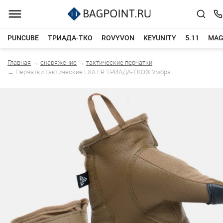
PUNCUBE
ТРИАДА-ТКО
ROVYVON
KEYUNITY
5.11
MAG
Главная
→
снаряжение
→
тактические перчатки
Каталог товаров
→
Перчатки тактические LXA FR ТРИАДА-ТКО® Умбра