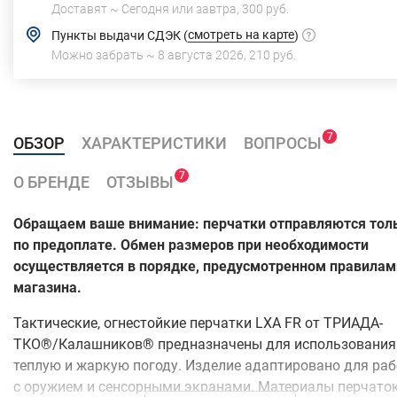
Доставят ~
Сегодня или завтра,
300 руб.
смотреть на карте
Пункты выдачи СДЭК
(
)
Можно забрать ~
8 августа 2026
,
210 руб.
7
7
ОБЗОР
ХАРАКТЕРИСТИКИ
ВОПРОСЫ
7
О БРЕНДЕ
ОТЗЫВЫ
Обращаем ваше внимание: перчатки отправляются тол
по предоплате. Обмен размеров при необходимости
осуществляется в порядке, предусмотренном правилам
магазина.
Тактические, огнестойкие перчатки LXA FR от ТРИАДА-
ТКО®/Калашников® предназначены для использования
теплую и жаркую погоду. Изделие адаптировано для ра
с оружием и сенсорными экранами. Материалы перчаток