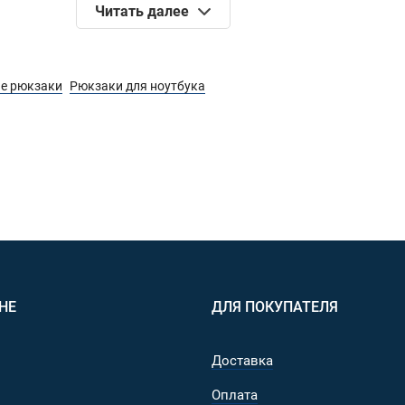
Читать далее
онный "Мультикам" (Multicam®) от компании Crye Precisi
ие рюкзаки
Рюкзаки для ноутбука
НЕ
ДЛЯ ПОКУПАТЕЛЯ
Доставка
Оплата