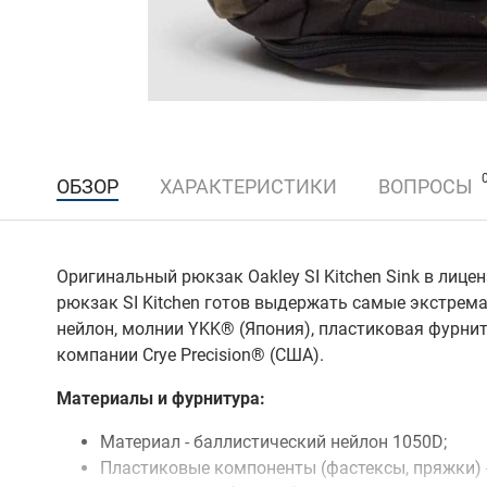
ОБЗОР
ХАРАКТЕРИСТИКИ
ВОПРОСЫ
Оригинальный рюкзак Oakley SI Kitchen Sink в лиц
рюкзак SI Kitchen готов выдержать самые экстрем
нейлон, молнии YKK® (Япония), пластиковая фурни
компании Crye Precision® (США).
Материалы и фурнитура:
Материал - баллистический нейлон 1050D;
Пластиковые компоненты (фастексы, пряжки) -