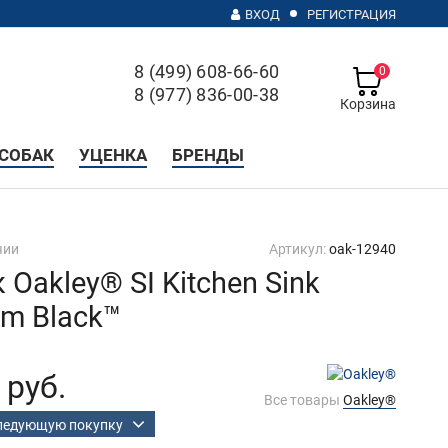
ВХОД
РЕГИСТРАЦИЯ
8 (499) 608-66-60
0
8 (977) 836-00-38
Корзина
с 10 до 20, без выходных
СОБАК
УЦЕНКА
БРЕНДЫ
чии
Артикул:
oak-12940
Oakley® SI Kitchen Sink
am Black™
 руб.
Все товары
Oakley®
следующую покупку