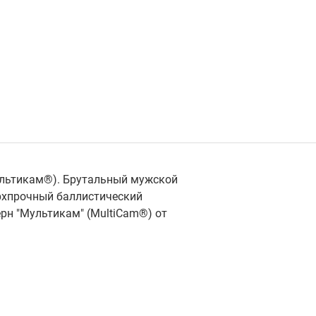
Мультикам®). Брутальный мужской
ерхпрочный баллистический
рн "Мультикам" (MultiСam®) от