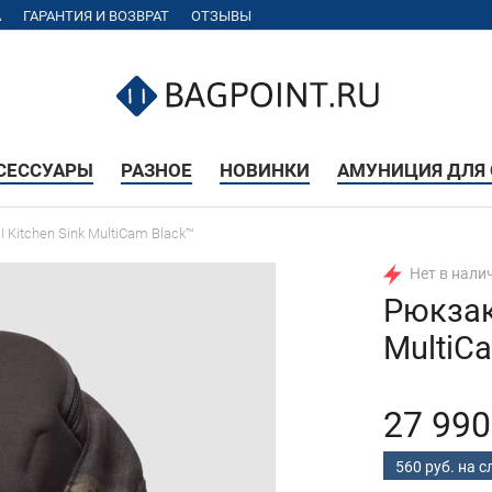
А
ГАРАНТИЯ И ВОЗВРАТ
ОТЗЫВЫ
КСЕССУАРЫ
РАЗНОЕ
НОВИНКИ
АМУНИЦИЯ ДЛЯ 
 Kitchen Sink MultiCam Black™
Нет в нали
Рюкзак 
MultiC
27 990
560 руб. на 