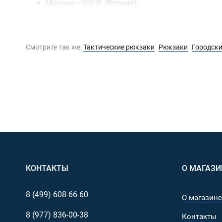
Молнии - YKK® (Япония);
Камуфляжный рисунок - оригинальный/лицензи
Смотрите так же:
Тактические рюкзаки
Рюкзаки
Городск
КОНТАКТЫ
О МАГАЗИ
8 (499)
608-66-60
О магазине
8 (977)
836-00-38
Контакты