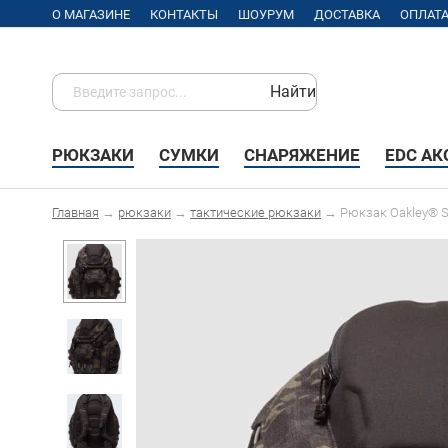
О МАГАЗИНЕ
КОНТАКТЫ
ШОУРУМ
ДОСТАВКА
ОПЛАТ
Найти
РЮКЗАКИ
СУМКИ
СНАРЯЖЕНИЕ
EDC А
Главная
→
рюкзаки
→
тактические рюкзаки
→
Рюкзак Oakley® SI