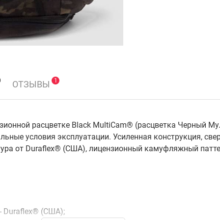
0
1
ОТЗЫВЫ
ензионной расцветке Black MultiCam® (расцветка Черный 
альные условия эксплуатации. Усиленная конструкция, св
тура от Duraflex® (США), лицензионный камуфляжный патте
 Duraflex® (США);