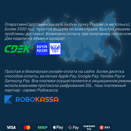
Оперативно доставим заказ в любую точку России (и не только).
Более 3500 тыс. пунктов выдачи по всей стране. Быстро решаем
проблемы доставки. Возможна оплата при получении, после осм
Две недели на обмен и возврат.
Простая и безопасная онлайн-оплата на сайте. Более десятка
способов оплаты, включая Apple Pay, Google Pay, Yandex Pay и
Samsung Pay. Все платежи осуществляется в защищенном режим
использованием протокола шифрования SSL. Наш платежный
партнер - сервис Робокасса.