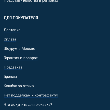
рюкзака.
Представительства в регионах
Прочный армейский материал Oxford 900D с
водоотталкивающей пропиткой и PU-слоем с обрат
ДЛЯ ПОКУПАТЕЛЯ
стороны (тончайший прорезиненный слой).
Надежная и проверенная временем фурнитура Mr.
Martin: прочные молнии с двойными металлически
Доставка
бегунками на длинных завязках, пластиковые
Оплата
компоненты (фастексы, полукольца) из композитн
материалов.
Шоурум в Москве
Примерные размеры: высота 48 см, ширина 33 см (
Гарантия и возврат
основания), глубина~25 см.
Усиленная грузовая ручка - 2 стропы 4+2 см.
Предзаказ
Липучка на верхнем кармане для крепления шевро
Бренды
Кэшбэк за отзыв
Нет подделкам и контрафакту!
Что докупить для рюкзака?