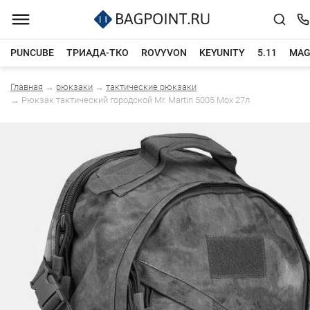
PUNCUBE
ТРИАДА-ТКО
ROVYVON
KEYUNITY
5.11
MAG
Главная
→
рюкзаки
→
тактические рюкзаки
Каталог товаров
→
Рюкзак тактический городской Mr. Martin 5005 Мох 27л