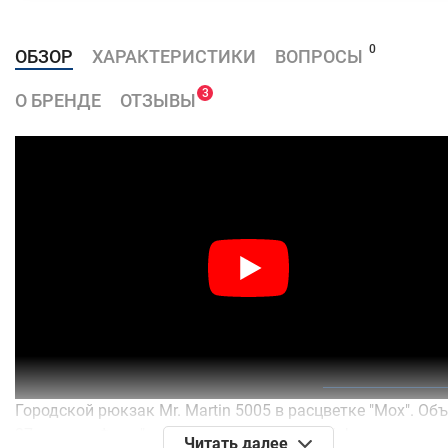
0
ОБЗОР
ХАРАКТЕРИСТИКИ
ВОПРОСЫ
3
О БРЕНДЕ
ОТЗЫВЫ
Городской рюкзак Mr. Martin 5005 в расцветке "Мох". Об
27 литров. Фото "живые", сделаны в нашей фотостудии.
Читать далее