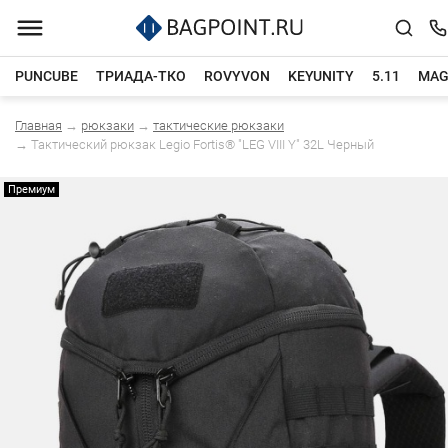
PUNCUBE
ТРИАДА-ТКО
ROVYVON
KEYUNITY
5.11
MAG
Главная
→
рюкзаки
→
тактические рюкзаки
Каталог товаров
→
Тактический рюкзак Legio Fortis® "LEG VIII Y"​ 32L Черный
Премиум