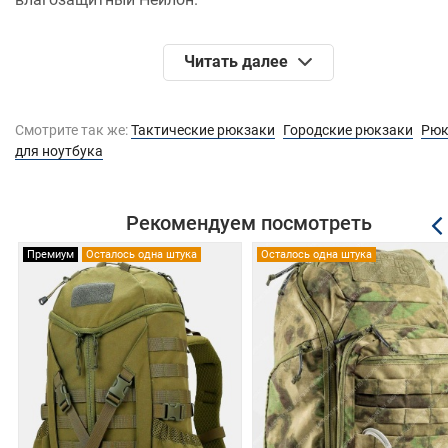
Читать далее
Карманы и отделения:
Основное отделение. Внутри сетчатый карман на
Смотрите так же:
Тактические рюкзаки
Городские рюкзаки
Рюк
молнии и полноценный карман для ноутбука до 15,6
для ноутбука
мягкими противоударными стенками.
Дополнительное отделение. Внутри большое
количество кармашков (органайзер).
Рекомендуем посмотреть
Карман со стороны спинки.
Премиум
Осталось одна штука
Осталось одна штука
Боковые расширяемые карманы.
Материал и фурнитура:
Основной материал - влагозащищенный Нейлон 900
Молнии - YKK® (Япония);
Фурнитура (фастексы, пряжки) - Duraflex® (Южная
Корея/США).