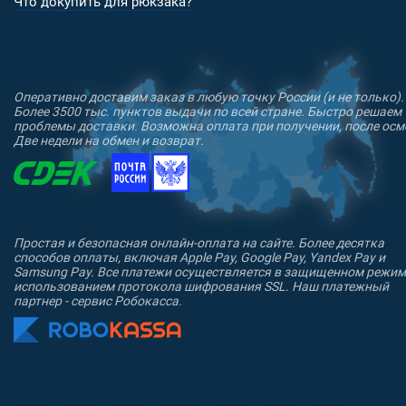
Что докупить для рюкзака?
Оперативно доставим заказ в любую точку России (и не только).
Более 3500 тыс. пунктов выдачи по всей стране. Быстро решаем
проблемы доставки. Возможна оплата при получении, после осм
Две недели на обмен и возврат.
Простая и безопасная онлайн-оплата на сайте. Более десятка
способов оплаты, включая Apple Pay, Google Pay, Yandex Pay и
Samsung Pay. Все платежи осуществляется в защищенном режим
использованием протокола шифрования SSL. Наш платежный
партнер - сервис Робокасса.