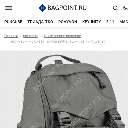
PUNCUBE
ТРИАДА-ТКО
ROVYVON
KEYUNITY
5.11
MAG
Главная
→
рюкзаки
→
тактические рюкзаки
Каталог товаров
→
Тактический рюкзак Группа 99/Калашников TX Асфальт