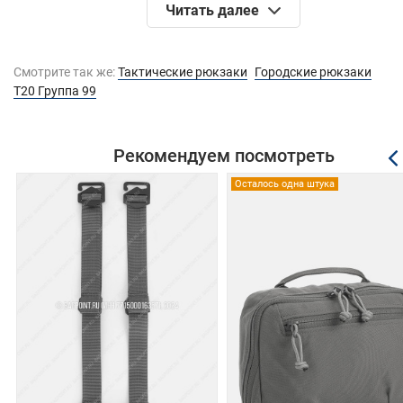
Читать далее
Спинка и лямки рюкзака адаптированы для
использования с бронежилетом;
Предусмотрено крепление к бронежилетам МРС с
Смотрите так же:
Тактические рюкзаки
Городские рюкзаки
возможностью самостоятельно надеть и снять рюк
Т20 Группа 99
не снимая бронежилет;
Вариативный доступ к содержимому основного объ
Велкро-панели внутри основного объема
Рекомендуем посмотреть
предназначены для крепления контейнеров/подсу
Осталось одна штука
(приобретаются отдельно);
Внешний карман на спинке из водонепроницаемой
эластичной ткани для размещения гидратора или
документов;
Дополнительные внешние карманы на молнии на
передней стенке;
Модуль «бобровый хвост» выполнен быстросъёмн
для использования рюкзака в условиях
конспиративных действий;
Боковые карманы с клапанами для надежного и