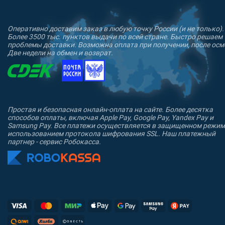
Оперативно доставим заказ в любую точку России (и не только).
Более 3500 тыс. пунктов выдачи по всей стране. Быстро решаем
проблемы доставки. Возможна оплата при получении, после осм
Две недели на обмен и возврат.
Простая и безопасная онлайн-оплата на сайте. Более десятка
способов оплаты, включая Apple Pay, Google Pay, Yandex Pay и
Samsung Pay. Все платежи осуществляется в защищенном режим
использованием протокола шифрования SSL. Наш платежный
партнер - сервис Робокасса.