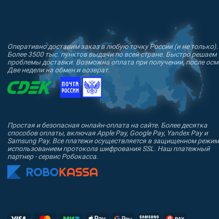
Оперативно доставим заказ в любую точку России (и не только).
Более 3500 тыс. пунктов выдачи по всей стране. Быстро решаем
проблемы доставки. Возможна оплата при получении, после осм
Две недели на обмен и возврат.
Простая и безопасная онлайн-оплата на сайте. Более десятка
способов оплаты, включая Apple Pay, Google Pay, Yandex Pay и
Samsung Pay. Все платежи осуществляется в защищенном режим
использованием протокола шифрования SSL. Наш платежный
партнер - сервис Робокасса.