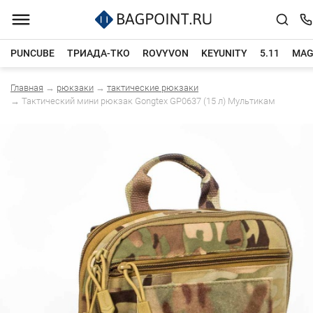
PUNCUBE
ТРИАДА-ТКО
ROVYVON
KEYUNITY
5.11
MAG
Главная
→
рюкзаки
→
тактические рюкзаки
Каталог товаров
→
Тактический мини рюкзак Gongteх GP0637 (15 л) Мультикам