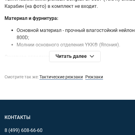
Карабин (на фото) в комплект не входит.
Материал и фурнитура:
Основной материал - прочный влагостойкий нейлон
800D;
Молнии основного отделения YKK® (Япония).
Читать далее
Основное отделение:
Передние карманы:
Смотрите так же:
Тактические рюкзаки
Рюкзаки
.
Плоский карман (отделение) со стороны спинки:
Лямки:
КОНТАКТЫ
8 (499)
608-66-60