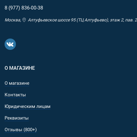
Спинка:
8 (977)
836-00-38
Прочие особенности:
Москва,
Алтуфьевское шоссе 95 (ТЦ Алтуфьево), этаж 2, пав. 2
Стропы МОЛЛЕ для крепления дополнительного
снаряжения.
Патч-панель (липучка) для крепления шевронов и
патчей.
Боковые компрессионные стропы для утяжки объе
страховки молнии основного отделения от разрыва
О МАГАЗИНЕ
О магазине
Контакты
Юридическим лицам
Реквизиты
Отзывы (800+)