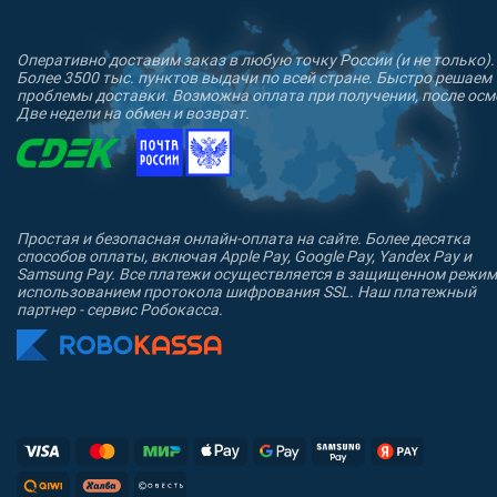
Оперативно доставим заказ в любую точку России (и не только).
Более 3500 тыс. пунктов выдачи по всей стране. Быстро решаем
проблемы доставки. Возможна оплата при получении, после осм
Две недели на обмен и возврат.
Простая и безопасная онлайн-оплата на сайте. Более десятка
способов оплаты, включая Apple Pay, Google Pay, Yandex Pay и
Samsung Pay. Все платежи осуществляется в защищенном режим
использованием протокола шифрования SSL. Наш платежный
партнер - сервис Робокасса.