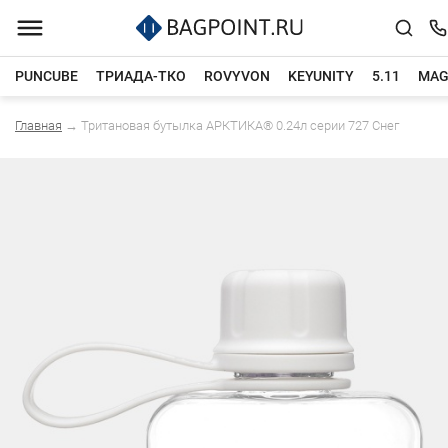
PUNCUBE
ТРИАДА-ТКО
ROVYVON
KEYUNITY
5.11
MAG
Главная
→
Тритановая бутылка АРКТИКА® 0.24л серии 727 Снег
Каталог товаров