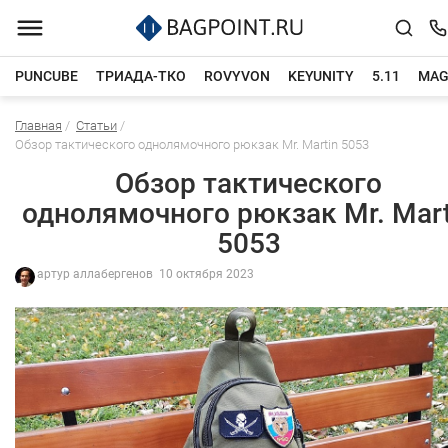
PUNCUBE
ТРИАДА-ТКО
ROVYVON
KEYUNITY
5.11
MAG
Главная
/
Статьи
/
Каталог товаров
Обзор тактического однолямочного рюкзак Mr. Martin 5053
Обзор тактического
однолямочного рюкзак Mr. Mart
5053
артур аллабергенов
10 октября 2023