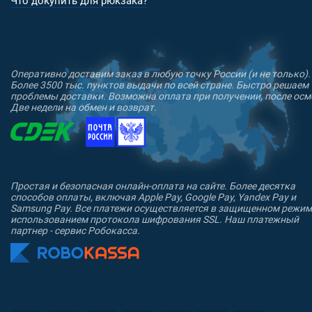
Что докупить для рюкзака?
Оперативно доставим заказ в любую точку России (и не только).
Более 3500 тыс. пунктов выдачи по всей стране. Быстро решаем
проблемы доставки. Возможна оплата при получении, после осм
Две недели на обмен и возврат.
Простая и безопасная онлайн-оплата на сайте. Более десятка
способов оплаты, включая Apple Pay, Google Pay, Yandex Pay и
Samsung Pay. Все платежи осуществляется в защищенном режим
использованием протокола шифрования SSL. Наш платежный
партнер - сервис Робокасса.