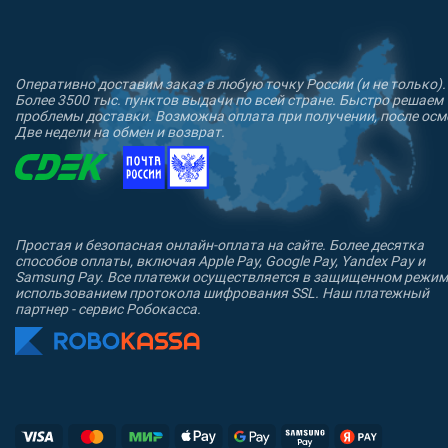
Оперативно доставим заказ в любую точку России (и не только).
Более 3500 тыс. пунктов выдачи по всей стране. Быстро решаем
проблемы доставки. Возможна оплата при получении, после осм
Две недели на обмен и возврат.
Простая и безопасная онлайн-оплата на сайте. Более десятка
способов оплаты, включая Apple Pay, Google Pay, Yandex Pay и
Samsung Pay. Все платежи осуществляется в защищенном режим
использованием протокола шифрования SSL. Наш платежный
партнер - сервис Робокасса.