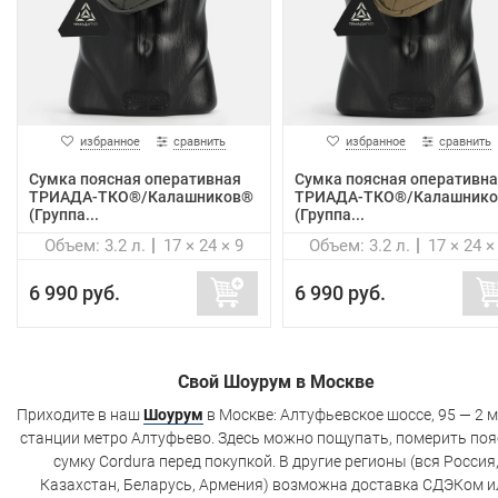
избранное
сравнить
избранное
сравнить
Сумка поясная оперативная
Сумка поясная оперативна
ТРИАДА-ТКО®/Калашников®
ТРИАДА-ТКО®/Калашник
(Группа...
(Группа...
Объем: 3.2 л.
17 × 24 × 9
Объем: 3.2 л.
17 × 24 ×
6 990 руб.
6 990 руб.
Свой Шоурум в Москве
Приходите в наш
Шоурум
в Москве: Алтуфьевское шоссе, 95 — 2 м
станции метро Алтуфьево. Здесь можно пощупать, померить по
сумку Cordura перед покупкой. В другие регионы (вся Россия
Казахстан, Беларусь, Армения) возможна доставка СДЭКом и