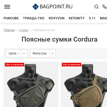
PUNCUBE
ТРИАДА-ТКО
ROVYVON
KEYUNITY
5.11
MAG
Главная
→
сумки
→
поясные сумки
Каталог товаров
Поясные сумки Cordura
Цена ↓
Фильтры
Нет в наличии
Нет в наличии