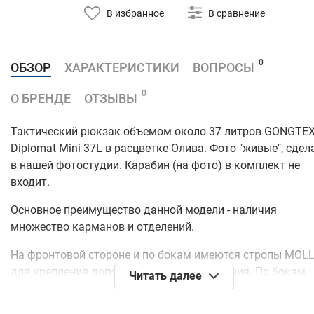
В избранное
В сравнение
0
ОБЗОР
ХАРАКТЕРИСТИКИ
ВОПРОСЫ
0
О БРЕНДЕ
ОТЗЫВЫ
Тактический рюкзак объемом около 37 литров GONGTE
Diplomat Mini 37L в расцветке Олива. Фото "живые", сде
в нашей фотостудии. Карабин (на фото) в комплект не
входит.
Основное преимущество данной модели - наличия
множество карманов и отделений.
На фронтовой стороне и по бокам имеются стропы MOL
для крепления дополнительного снаряжения. По бокам
Читать далее
рюкзака имеются по две компрессионные стропы на
фастексах. Стропы, во-первых, позволяют утянуть объем