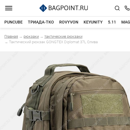
PUNCUBE
ТРИАДА-ТКО
ROVYVON
KEYUNITY
5.11
MAG
Главная
→
рюкзаки
→
тактические рюкзаки
Каталог товаров
→
Тактический рюкзак GONGTEX Diplomat 37L Олива