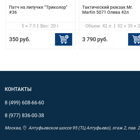
ключей и прочих предметов.
Патч на липучке "Триколор"
Тактический рюкзак Mr.
#36
Martin 5071 Олива 42л
Нижний карман:
5 × 7.5
Вес: 20 г.
Объем: 42 л.
52 × 35 × 
Внутри три сетчатых кармашка открытого типа, а на
откидной стороне сетчатый карман на молнии.
350 руб.
3 790 руб.
Объемные боковые карманы:
По одному вместительному карману с каждого бока.
Карман-отделение на спинке:
Размером во всю спинку. Удобно переносить ноутбук ил
КОНТАКТЫ
документы. Закрывается на молнию.
8 (499)
608-66-60
Лямки:
8 (977)
836-00-38
Широкие и плотные, правильной анатомической формы, 
амортизирующим наполнителем внутри. Прочие
Москва,
Алтуфьевское шоссе 95 (ТЦ Алтуфьево), этаж 2, пав. 2
преимущества лямок: