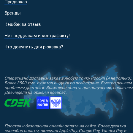
Предзаказ
Бренды
Кэшбэк за отзыв
Нет подделкам и контрафакту!
Что докупить для рюкзака?
Оперативно доставим заказ в любую точку России (и не только).
Более 3500 тыс. пунктов выдачи по всей стране. Быстро решаем
проблемы доставки. Возможна оплата при получении, после осм
Две недели на обмен и возврат.
Простая и безопасная онлайн-оплата на сайте. Более десятка
способов оплаты, включая Apple Pay, Google Pay, Yandex Pay и