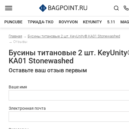
PUNCUBE
ТРИАДА-ТКО
ROVYVON
KEYUNITY
5.11
MAG
Главная
→
Бусины титановые 2 шт. KeyUnity® KA01 Stonewashed
Каталог товаров
→
Отзывы
Бусины титановые 2 шт. KeyUnit
KA01 Stonewashed
Оставьте ваш отзыв первым
Ваше имя
Электронная почта