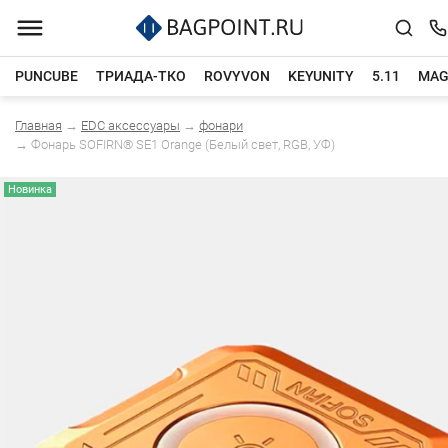
PUNCUBE
ТРИАДА-ТКО
ROVYVON
KEYUNITY
5.11
MAG
Главная
→
EDC аксессуары
→
фонари
Каталог товаров
→
Фонарь SOFIRN® SE1 Orange (Белый свет, RGB, УФ)
Новинка