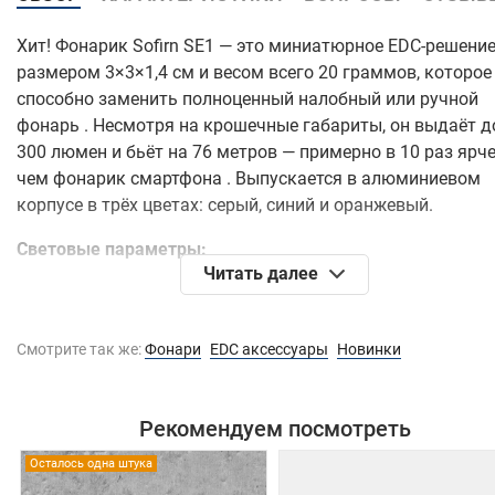
Хит! Фонарик Sofirn SE1 — это миниатюрное EDC-решени
размером 3×3×1,4 см и весом всего 20 граммов, которое
способно заменить полноценный налобный или ручной
фонарь
. Несмотря на крошечные габариты, он выдаёт д
300 люмен и бьёт на 76 метров — примерно в 10 раз ярче
чем фонарик смартфона
. Выпускается в алюминиевом
корпусе в трёх цветах: серый, синий и оранжевый.
Световые параметры:
Читать далее
Максимальный световой поток — 300 люмен
Дальность луча — 76 метров
Цветовая температура основного света — 6000–65
Смотрите так же:
Фонари
EDC аксессуары
Новинки
(холодный белый)
Чем светит:
Рекомендуем посмотреть
Холодный белый свет для повседневных задач, от
Осталось одна штука
поиска ключей до прогулок в темноте.