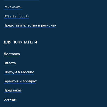
Тактическая ручка из титана RovyVon® C10 Titanium — э
Реквизиты
сочетание элегантности, функциональности и прочности,
идеально подходящее для повседневного ношения, пись
Отзывы (800+)
экстренных ситуаций!
Представительства в регионах
ДЛЯ ПОКУПАТЕЛЯ
Доставка
Оплата
Шоурум в Москве
Гарантия и возврат
Предзаказ
Бренды