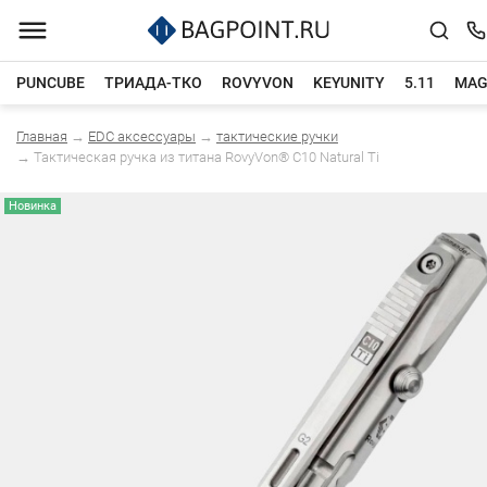
PUNCUBE
ТРИАДА-ТКО
ROVYVON
KEYUNITY
5.11
MAG
Главная
→
EDC аксессуары
→
тактические ручки
Каталог товаров
→
Тактическая ручка из титана RovyVon® C10 Natural Ti
Новинка