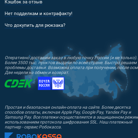
Кэшбэк за отзыв
Нет подделкам и контрафакту!
Что докупить для рюкзака?
Оперативно доставим заказ в любую точку России (и не только).
Более 3500 тыс. пунктов выдачи по всей стране. Быстро решаем
проблемы доставки. Возможна оплата при получении, после осм
Две недели на обмен и возврат.
Простая и безопасная онлайн-оплата на сайте. Более десятка
способов оплаты, включая Apple Pay, Google Pay, Yandex Pay и
Samsung Pay. Все платежи осуществляется в защищенном режим
использованием протокола шифрования SSL. Наш платежный
партнер - сервис Робокасса.