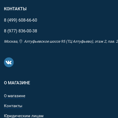
устойчивости к царапинам;
КОНТАКТЫ
Керамический наконечник для разбивания стекла 
экстренных ситуациях.
8 (499)
608-66-60
Использование:
8 (977)
836-00-38
Письмо - плавный и качественный стержень для
Москва,
Алтуфьевское шоссе 95 (ТЦ Алтуфьево), этаж 2, пав. 2
повседневных задач;
Тактическое применение - керамический шарик дл
разбивания стекла или самообороны;
EDC аксессуар - компактная и прочная для ношения
кармане или сумке;
Коллекционная ценность - стильный дизайн и
премиальные материалы.
О МАГАЗИНЕ
Размеры и вес:
О магазине
Размеры - 124.8 мм (длина) × 12 мм (диаметр на ко
Контакты
Вес - 35 г.
Юридическим лицам