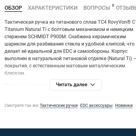
0
ОБЗОР
ХАРАКТЕРИСТИКИ
ВОПРОСЫ
ОТЗЫВ
Тактическая ручка из титанового сплав TC4 RovyVon® C
Titanium Natural Ti с болтовым механизмом и немецким
стержнем SCHMIDT P900M. Снабжена керамическим
шариком для разбивания стекла и удобной клипсой, что
делает её идеальной для EDC и самообороны. Корпус
выполнен в натуральной титановой отделке (Natural Ti) 
покрытия, с естественным матовым металлическим
блеском.
Читать далее
Технические параметры:
Материал - титановый сплав TC4 (корпус и клипса,
лёгкий, прочный, устойчивый к коррозии);
Смотрите так же:
Тактические ручки
EDC аксессуары
Новинки
Стержень - заменяемый немецкий SCHMIDT P900M;
Механизм - болтовой, с текстурированным болтом 
предотвращения скольжения;
Отделка - шлифованная и пескоструйная для