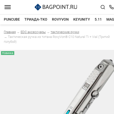
PUNCUBE
ТРИАДА-ТКО
ROVYVON
KEYUNITY
5.11
MAG
Главная
→
EDC аксессуары
→
тактические ручки
Каталог товаров
→
Тактическая ручка из титана RovyVon® C10 Natural Ti + Vial (Тритий
голубой)
Новинка