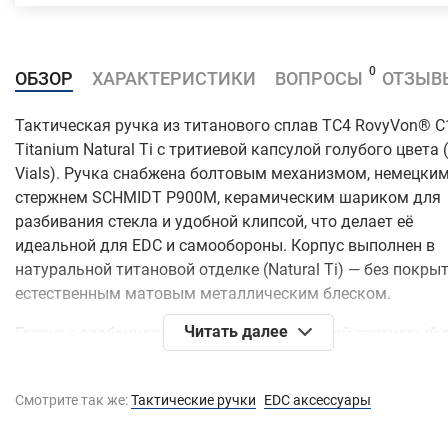
0
ОБЗОР
ХАРАКТЕРИСТИКИ
ВОПРОСЫ
ОТЗЫВ
Тактическая ручка из титанового сплав TC4 RovyVon® C
Titanium Natural Ti с тритиевой капсулой голубого цвета 
Vials). Ручка снабжена болтовым механизмом, немецки
стержнем SCHMIDT P900M, керамическим шариком для
разбивания стекла и удобной клипсой, что делает её
идеальной для EDC и самообороны. Корпус выполнен в
натуральной титановой отделке (Natural Ti) — без покрыт
естественным матовым металлическим блеском.
Читать далее
Главная особенность этой версии — голубой тритиевый 
(светящаяся капсула) в клипсе.
Тритий — это радиоактивный изотоп водорода, который
Смотрите так же:
Тактические ручки
EDC аксессуары
используется в премиальных EDC-аксессуарах. Он помещ
герметичную стеклянную капсулу (виал), внутренние сте