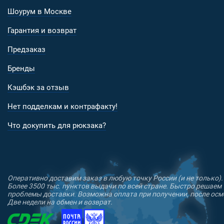
Шоурум в Москве
Гарантия и возврат
Предзаказ
Бренды
Кэшбэк за отзыв
Нет подделкам и контрафакту!
Что докупить для рюкзака?
Оперативно доставим заказ в любую точку России (и не только).
Более 3500 тыс. пунктов выдачи по всей стране. Быстро решаем
проблемы доставки. Возможна оплата при получении, после осм
Две недели на обмен и возврат.