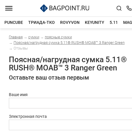
PUNCUBE
ТРИАДА-ТКО
ROVYVON
KEYUNITY
5.11
MAG
Главная
→
сумки
→
поясные сумки
Каталог товаров
→
Поясная/нагрудная сумка 5.11® RUSH® MOAB™ 3 Ranger Green
→
Отзывы
Поясная/нагрудная сумка 5.11®
RUSH® MOAB™ 3 Ranger Green
Оставьте ваш отзыв первым
Ваше имя
Электронная почта