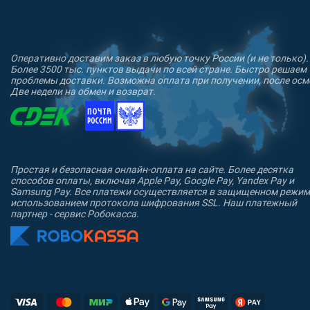
Оперативно доставим заказ в любую точку России (и не только).
Более 3500 тыс. пунктов выдачи по всей стране. Быстро решаем
проблемы доставки. Возможна оплата при получении, после осм
Две недели на обмен и возврат.
Простая и безопасная онлайн-оплата на сайте. Более десятка
способов оплаты, включая Apple Pay, Google Pay, Yandex Pay и
Samsung Pay. Все платежи осуществляется в защищенном режим
использованием протокола шифрования SSL. Наш платежный
партнер - сервис Робокасса.