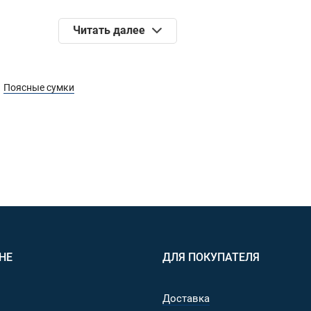
Читать далее
Woojin/Duraflex® (Южная Корея/США),2M® (Due Emme®, Итал
Поясные сумки
м.
входят и приобретаются отдельно. Производитель оставляе
тельного уведомления. В отдельных партиях возможна зам
НЕ
ДЛЯ ПОКУПАТЕЛЯ
Доставка