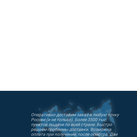
ия), или Arta® (Латвия).
т за собой право вносить изменения
ена ткани и фурнитуры на
Оперативно доставим заказ в любую точку
России (и не только). Более 3500 тыс.
пунктов выдачи по всей стране. Быстро
решаем проблемы доставки. Возможна
оплата при получении, после осмотра. Две