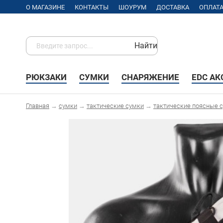
О МАГАЗИНЕ
КОНТАКТЫ
ШОУРУМ
ДОСТАВКА
ОПЛАТ
Найти
РЮКЗАКИ
СУМКИ
СНАРЯЖЕНИЕ
EDC А
Главная
→
сумки
→
тактические сумки
→
тактические поясные 