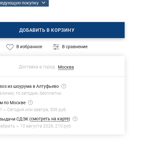
следующую покупку
ДОБАВИТЬ В КОРЗИНУ
В избранное
В сравнение
Доставка в город:
Москва
оз из шоурума в Алтуфьево
аличии, то сегодня,
бесплатно
м по Москве
т ~
Сегодня или завтра,
300 руб.
смотреть на карте
 выдачи СДЭК
(
)
забрать ~
10 августа 2026
,
210 руб.