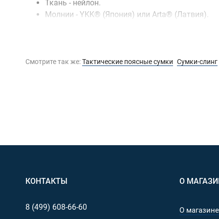
Ткань - нейлон.
Молнии - YKK® (Япония) или Arta® (Латвия).
Пластиковая фурнитура (фастексы, пряжки) - 
Ремень, стропы - ИТГФ®.
Размеры и вес:
Смотрите так же:
Тактические поясные сумки
Cумки-слинг
Внешние размеры (ВхШхГ) - 16х27х12 см.
Максимальный обхват поясного ремня - 150 с
Вес 430 г.
Внимание!
Внутренние органайзеры в комплект не 
в изделие, улучшающие его качество без предвари
равноценную (не в ущерб качеству).
КОНТАКТЫ
О МАГАЗИ
8 (499)
608-66-60
О магазине