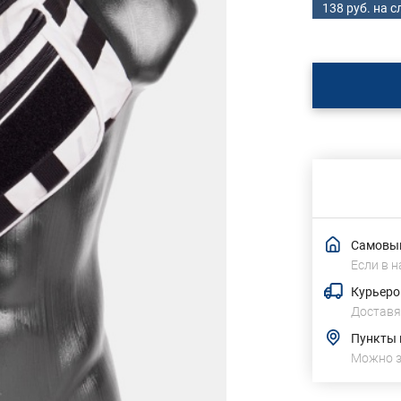
138 руб. на 
Самовыв
Если в н
Курьеро
Доставя
Пункты
Можно 