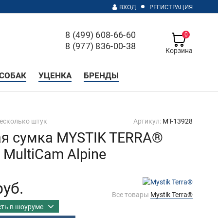
ВХОД
РЕГИСТРАЦИЯ
8 (499) 608-66-60
0
8 (977) 836-00-38
Корзина
с 10 до 20, без выходных
СОБАК
УЦЕНКА
БРЕНДЫ
несколько штук
Артикул:
MT-13928
я сумка MYSTIK TERRA®
 MultiCam Alpine
руб.
Все товары
Mystik Terra®
сть в шоуруме