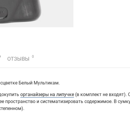
0
0
ОТЗЫВЫ
асцветке Белый Мультикам.
докупить
органайзеры на липучке
(в комплект не входят).
нее пространство и систематизировать содержимое. В сумк
степенном).