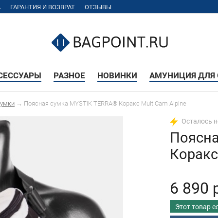
А
ГАРАНТИЯ И ВОЗВРАТ
ОТЗЫВЫ
КСЕССУАРЫ
РАЗНОЕ
НОВИНКИ
АМУНИЦИЯ ДЛЯ 
сумки
→
Поясная сумка MYSTIK TERRA® Коракс MultiCam Alpine
Осталось 
Поясна
Коракс
6 890 
Этот товар е