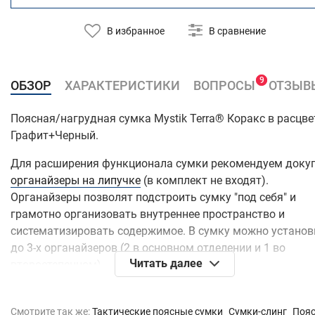
В избранное
В сравнение
9
9
ОБЗОР
ХАРАКТЕРИСТИКИ
ВОПРОСЫ
ОТЗЫВ
Поясная/нагрудная сумка Mystik Terra® Коракс в расцве
Графит+Черный.
Для расширения функционала сумки рекомендуем доку
органайзеры на липучке
(в комплект не входят).
Органайзеры позволят подстроить сумку "под себя" и
грамотно организовать внутреннее пространство и
систематизировать содержимое. В сумку можно установ
до 3-х органайзеров (2 в основном отделении и 1 во
Читать далее
второстепенном).
М
атериалы и фурнитура:
Смотрите так же:
Тактические поясные сумки
Cумки-слинг
Поя