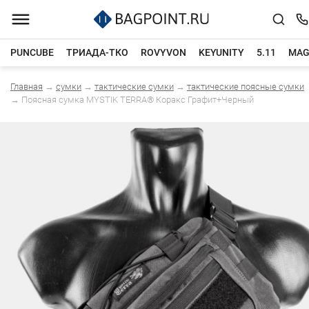
PUNCUBE
ТРИАДА-ТКО
ROVYVON
KEYUNITY
5.11
MAG
Главная
→
сумки
→
тактические сумки
→
тактические поясные сумки
Каталог товаров
→
Поясная сумка MYSTIK TERRA® Коракс Графит+Черный