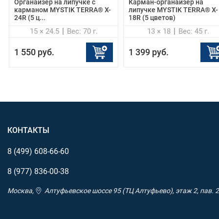
Органайзер на липучке c
Карман-органайзер на
карманом MYSTIK TERRA® X-
липучке MYSTIK TERRA® X-
24R (5 ц...
18R (5 цветов)
15 × 24.5
Вес: 70 г.
13 × 18
Вес: 45 г.
1 550 руб.
1 399 руб.
КОНТАКТЫ
8 (499)
608-66-60
8 (977)
836-00-38
Москва,
Алтуфьевское шоссе 95 (ТЦ Алтуфьево), этаж 2, пав. 2