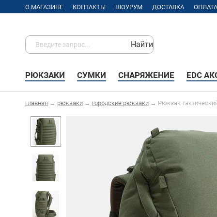
О МАГАЗИНЕ
КОНТАКТЫ
ШОУРУМ
ДОСТАВКА
ОПЛАТ
Найти
РЮКЗАКИ
СУМКИ
СНАРЯЖЕНИЕ
EDC А
Главная
→
рюкзаки
→
городские рюкзаки
→
Рюкзак тактически