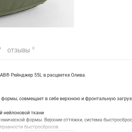
0
0
ОТЗЫВЫ
АВ® Рейнджер 55L в расцветке Олива.
й формы, совмещает в себе верхнюю и фронтальную загру
й нейлоновой ткани
томической формы. Верхние оттяжки, система быстросброс
справности быстросбросов