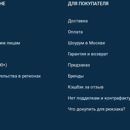
НЕ
ДЛЯ ПОКУПАТЕЛЯ
одоотталкивающей пропиткой и PU-слоем с обратной сторо
 SBS®.
Доставка
вестного бренда Duraflex®.
Оплата
им лицам
Шоурум в Москве
Гарантия и возврат
0+)
Предзаказ
ельства в регионах
Бренды
Кэшбэк за отзыв
Нет подделкам и контрафакту
Что докупить для рюкзака?