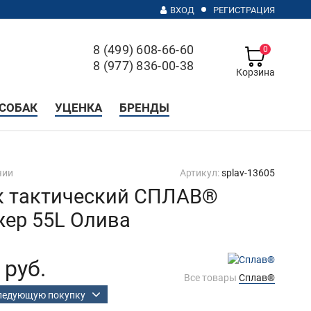
ВХОД
РЕГИСТРАЦИЯ
8 (499) 608-66-60
0
8 (977) 836-00-38
Корзина
с 10 до 20, без выходных
СОБАК
УЦЕНКА
БРЕНДЫ
чии
Артикул:
splav-13605
к тактический СПЛАВ®
ер 55L Олива
 руб.
Все товары
Сплав®
следующую покупку