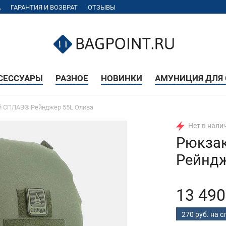
А
ГАРАНТИЯ И ВОЗВРАТ
ОТЗЫВЫ
КСЕССУАРЫ
РАЗНОЕ
НОВИНКИ
АМУНИЦИЯ ДЛЯ 
й СПЛАВ® Рейнджер 55L Олива
Нет в нали
Рюкза
Рейндж
13 490
270 руб. на 