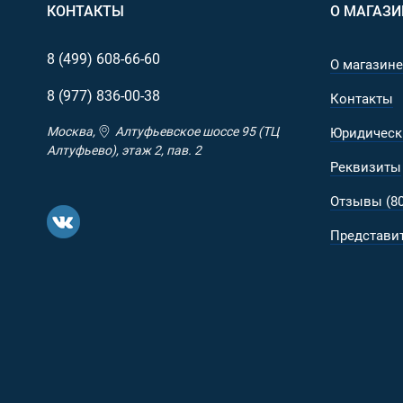
КОНТАКТЫ
О МАГАЗИ
Основной материал - прочный Oxford 900D с в
Молнии - надежные и качественные от бренда
8 (499)
608-66-60
О магазине
Фурнитура (фастексы, пряжки)- от всемирно из
8 (977)
836-00-38
Контакты
Москва,
Алтуфьевское шоссе 95 (ТЦ
Юридическ
Алтуфьево), этаж 2, пав. 2
Реквизиты
Отзывы (80
Представит