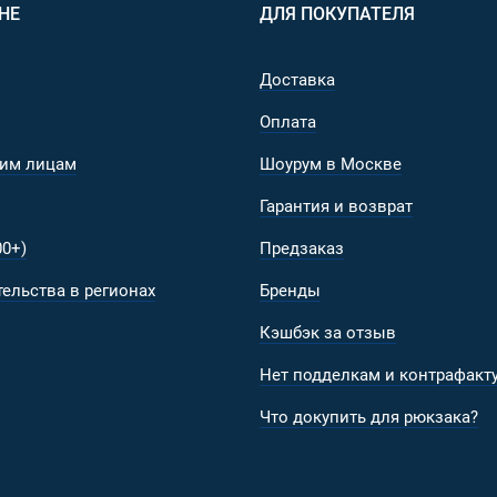
НЕ
ДЛЯ ПОКУПАТЕЛЯ
ватать зимой, даже если вы в толстых перчатках или рука
Доставка
Оплата
объема;
ford 600D с водоотталкивающей пропиткой и PU-слоем с 
им лицам
Шоурум в Москве
Гарантия и возврат
ит из двух строп 4 и 2 см;
 переднем кармашке.
0+)
Предзаказ
ельства в регионах
Бренды
е «Цифровая флора/ЕМР». В настоящее время именно эта 
Кэшбэк за отзыв
ил РФ. На Западе данный камуфляж известен как «Digital
Нет подделкам и контрафакту
Что докупить для рюкзака?