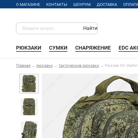
О МАГАЗИНЕ
КОНТАКТЫ
ШОУРУМ
ДОСТАВКА
ОПЛАТ
Найти
РЮКЗАКИ
СУМКИ
СНАРЯЖЕНИЕ
EDC А
Главная
→
рюкзаки
→
тактические рюкзаки
→
Рюкзак Mr. Marti