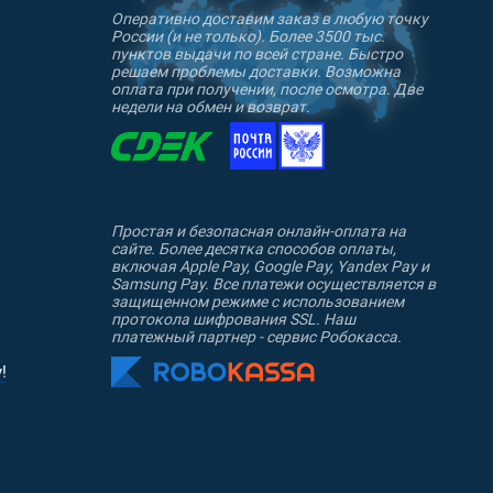
вицах.
Оперативно доставим заказ в любую точку
России (и не только). Более 3500 тыс.
пунктов выдачи по всей стране. Быстро
решаем проблемы доставки. Возможна
оплата при получении, после осмотра. Две
недели на обмен и возврат.
обратной стороны (тончайший
Простая и безопасная онлайн-оплата на
сайте. Более десятка способов оплаты,
включая Apple Pay, Google Pay, Yandex Pay и
Samsung Pay. Все платежи осуществляется в
защищенном режиме с использованием
протокола шифрования SSL. Наш
расцветка является основным
платежный партнер - сервис Робокасса.
 Flora» или «Руспат» (Russian
!