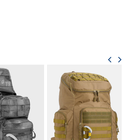
ьной прошивкой, что обеспечивает
 D-образные полукольца, которые
а).
дкой.