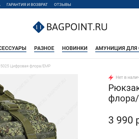
А
ГАРАНТИЯ И ВОЗВРАТ
ОТЗЫВЫ
КСЕССУАРЫ
РАЗНОЕ
НОВИНКИ
АМУНИЦИЯ ДЛЯ 
n 5025 Цифровая флора/EMP
Нет в нали
Рюкзак
флора
3 990 