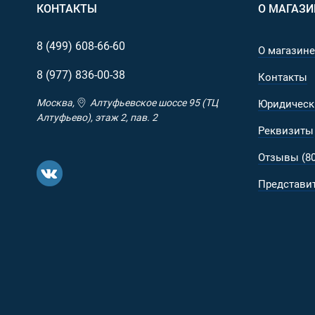
КОНТАКТЫ
О МАГАЗИ
длинными завязками, которые будет очень удобно х
Прочие характеристики:
8 (499)
608-66-60
О магазине
Съемный поясной ремень;
8 (977)
836-00-38
Контакты
Компрессионная стропы по бокам для утяжки 
Прочный и проверенный временем материал Ox
Москва,
Алтуфьевское шоссе 95 (ТЦ
Юридическ
прорезиненный слой);
Алтуфьево), этаж 2, пав. 2
Реквизиты
Грузовая ручка. "Железно" прочная штука, состо
Липучка для крепления шевронов на верхнем
Отзывы (80
Камуфляжная расцветка:
Представит
Этот рюкзак представлен в камуфляжной расцветк
камуфляжем, состоящим на снабжении Вооруженных С
Pattern).