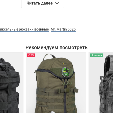
Читать далее
 на молнии + сетчатый карман открытого типа.
и
иксельные рюкзаки военные
Mr. Martin 5025
.
Рекомендуем посмотреть
-13%
Новинка
лнии. Внутри кармашек-органайзер.
я лямок у этого рюкзака усилены дополнительной контрол
еспечивает дополнительную прочность. На стропе имеются
я различных аксессуаров (например подсумок для телефон
рона прилегающая к телу прошита вентилируемой подкла
оте.