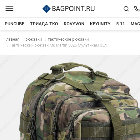
PUNCUBE
ТРИАДА-ТКО
ROVYVON
KEYUNITY
5.11
MAG
Главная
→
рюкзаки
→
тактические рюкзаки
Каталог товаров
→
Тактический рюкзак Mr. Martin 5025 Мультикам 35л