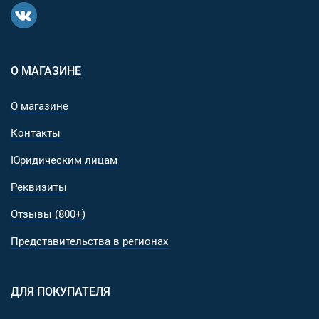
второстепенное), два кармана спереди.
Лямки:
О МАГАЗИНЕ
Очень важное преимущество - точки крепления лям
этого рюкзака усилены дополнительной контрольн
прошивкой, что обеспечивает почти "железную"
О магазине
прочность.
Контакты
Вдоль лямки проходит силовая стропа, что
обеспечивает дополнительную прочность. На строп
Юридическим лицам
имеются D-образные полукольца, которые могут
Реквизиты
использоваться как точки крепления для различн
аксессуаров (например подсумок для телефона).
Отзывы (800+)
Широкие и мягкие, анатомической формы. Сторона
Представительства в регионах
прилегающая к телу прошита вентилируемой
подкладкой.
Грудной ремень с регулировкой по длине и высоте.
ДЛЯ ПОКУПАТЕЛЯ
Спинка:
полужесткая, с рельефными подушечками и