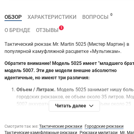
0
ОБЗОР
ХАРАКТЕРИСТИКИ
ВОПРОСЫ
1
О БРЕНДЕ
ОТЗЫВЫ
Тактический рюкзак Mr. Martin 5025 (Мистер Мартин) в
популярной камуфляжной расцветке «Мультикам».
Обратите внимание! Модель 5025 имеет "младшего брат
модель 5007. Эти две модели внешне абсолютно
идентичные, но имеют три различия:
Объем / Литраж.
Модель 5025 занимает нишу бол
городских рюкзаков, ее объем около 35 литров. Мо
5007 аккуратная и компактная, ее объем около 25
Читать далее
литров. Если выражаться на языке военных, то мо
5025 относится к классу "трехдневных" рюкзаков, а
модель 5007 относится к классу "штурмовых/
Смотрите так же:
Тактические рюкзаки
Городские рюкзаки
однодневных" рюкзаков.
Тактические камуфляжные рюкзаки
Рюкзаки милитари
Mr. Mar