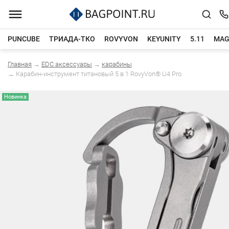
PUNCUBE
ТРИАДА-ТКО
ROVYVON
KEYUNITY
5.11
MAG
Главная
→
EDC аксессуары
→
карабины
Каталог товаров
→
Карабин-инструмент титановый 5 в 1 RovyVon® U4 Pro
Новинка