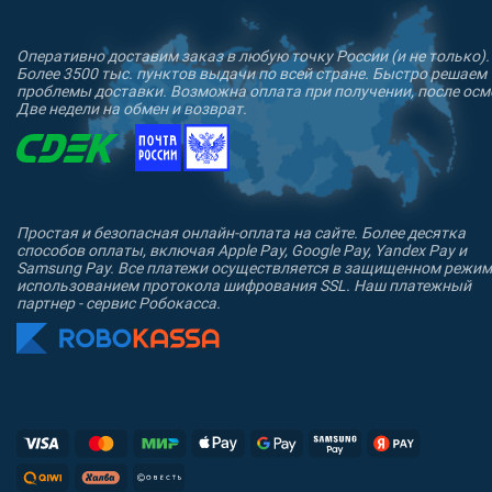
Оперативно доставим заказ в любую точку России (и не только).
Более 3500 тыс. пунктов выдачи по всей стране. Быстро решаем
проблемы доставки. Возможна оплата при получении, после осм
Две недели на обмен и возврат.
Простая и безопасная онлайн-оплата на сайте. Более десятка
способов оплаты, включая Apple Pay, Google Pay, Yandex Pay и
Samsung Pay. Все платежи осуществляется в защищенном режим
использованием протокола шифрования SSL. Наш платежный
партнер - сервис Робокасса.