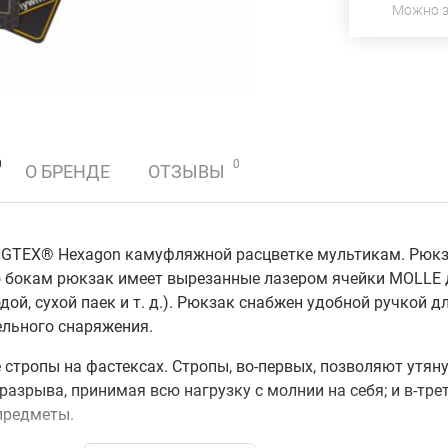
Можно 
0
0
О БРЕНДЕ
ОТЗЫВЫ
GTEX® Hexagon камуфляжной расцветке мультикам. Рюкза
и по бокам рюкзак имеет вырезанные лазером ячейки MOLL
ой, сухой паек и т. д.). Рюкзак снабжен удобной ручкой д
льного снаряжения.
тропы на фастексах. Стропы, во-первых, позволяют утяну
азрыва, принимая всю нагрузку с молнии на себя; и в-тре
предметы.