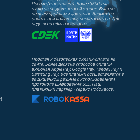
России (и не только). Более 3500 тыс.
пунктов выдачи по всей стране. Быстро
решаем проблемы доставки. Возможна
оплата при получении, после осмотра. Две
недели на обмен и возврат.
Простая и безопасная онлайн-оплата на
сайте. Более десятка способов оплаты,
включая Apple Pay, Google Pay, Yandex Pay и
Samsung Pay. Все платежи осуществляется в
защищенном режиме с использованием
протокола шифрования SSL. Наш
платежный партнер - сервис Робокасса.
!