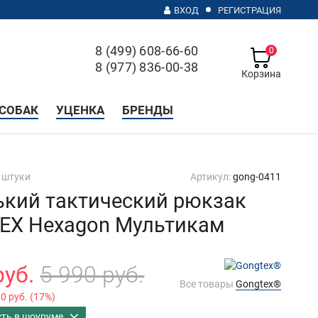
ВХОД
РЕГИСТРАЦИЯ
8 (499) 608-66-60
0
8 (977) 836-00-38
Корзина
с 10 до 20, без выходных
СОБАК
УЦЕНКА
БРЕНДЫ
 штуки
Артикул:
gong-0411
кий тактический рюкзак
EX Hexagon Мультикам
руб.
5 990 руб.
Все товары
Gongtex®
00 руб.
(
17%
)
сть в шоуруме