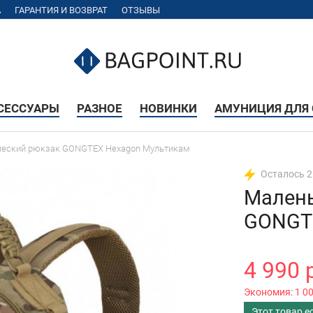
А
ГАРАНТИЯ И ВОЗВРАТ
ОТЗЫВЫ
КСЕССУАРЫ
РАЗНОЕ
НОВИНКИ
АМУНИЦИЯ ДЛЯ 
ческий рюкзак GONGTEX Hexagon Мультикам
Осталось 2
Малень
GONGT
4 990 
Экономия:
1 0
Этот товар е