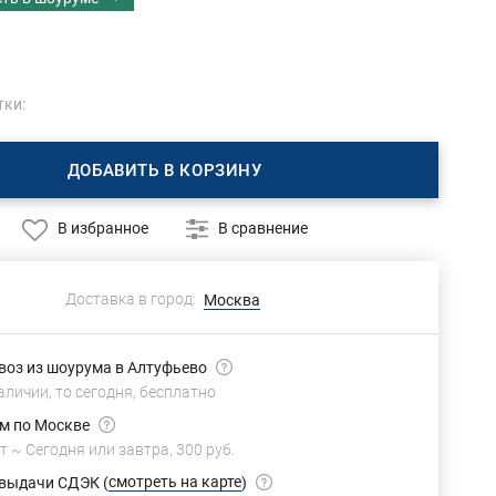
тки:
ДОБАВИТЬ В КОРЗИНУ
В избранное
В сравнение
Доставка в город:
Москва
оз из шоурума в Алтуфьево
аличии, то сегодня,
бесплатно
м по Москве
т ~
Сегодня или завтра,
300 руб.
смотреть на карте
 выдачи СДЭК
(
)