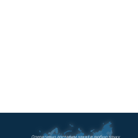
ирующим наполнителем внутри.
 вплетены прочные нейлоновые нити,
й разрыв материала при мелком
Оперативно доставим заказ в любую точку