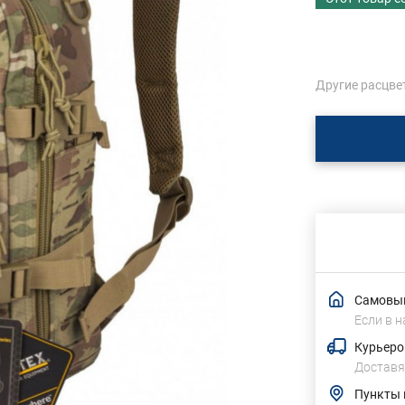
Другие расцве
Самовыв
Если в н
Курьеро
Доставя
Пункты