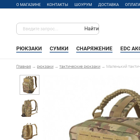
О МАГАЗИНЕ
КОНТАКТЫ
ШОУРУМ
ДОСТАВКА
ОПЛАТ
Найти
РЮКЗАКИ
СУМКИ
СНАРЯЖЕНИЕ
EDC А
Главная
→
рюкзаки
→
тактические рюкзаки
→
Маленький такти