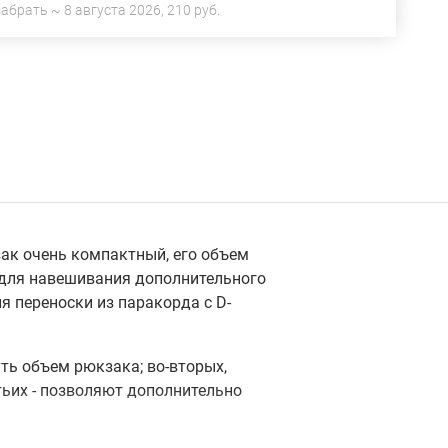
забрать ~
8 августа 2026
,
210 руб.
к очень компактный, его объем
E для навешивания дополнительного
ля переноски из паракорда с D-
ть объем рюкзака; во-вторых,
тьих - позволяют дополнительно