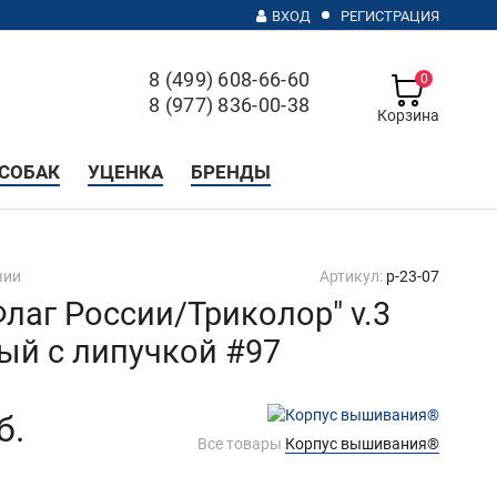
ВХОД
РЕГИСТРАЦИЯ
8 (499) 608-66-60
0
8 (977) 836-00-38
Корзина
с 10 до 20, без выходных
СОБАК
УЦЕНКА
БРЕНДЫ
чии
Артикул:
p-23-07
Флаг России/Триколор" v.3
ый с липучкой #97
б.
Все товары
Корпус вышивания®