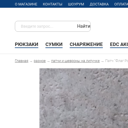
О МАГАЗИНЕ
КОНТАКТЫ
ШОУРУМ
ДОСТАВКА
ОПЛАТ
Найти
РЮКЗАКИ
СУМКИ
СНАРЯЖЕНИЕ
EDC А
Главная
→
разное
→
патчи и шевроны на липучке
→
Патч "Флаг Р