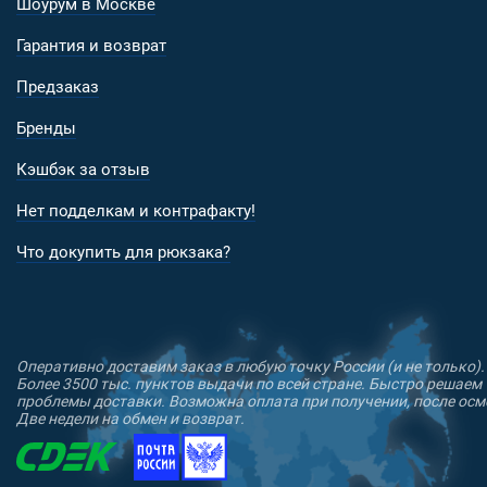
Шоурум в Москве
Гарантия и возврат
Предзаказ
Бренды
Кэшбэк за отзыв
Нет подделкам и контрафакту!
Что докупить для рюкзака?
Оперативно доставим заказ в любую точку России (и не только).
Более 3500 тыс. пунктов выдачи по всей стране. Быстро решаем
проблемы доставки. Возможна оплата при получении, после осм
Две недели на обмен и возврат.