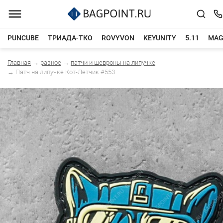
PUNCUBE
ТРИАДА-ТКО
ROVYVON
KEYUNITY
5.11
MAG
Главная
→
разное
→
патчи и шевроны на липучке
Каталог товаров
→
Патч на липучке Кот-Летчик #553