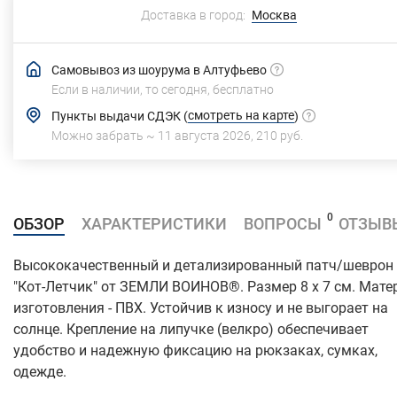
Доставка в город:
Москва
Самовывоз из шоурума в Алтуфьево
Если в наличии, то сегодня,
бесплатно
смотреть на карте
Пункты выдачи СДЭК
(
)
Можно забрать ~
11 августа 2026
,
210 руб.
0
ОБЗОР
ХАРАКТЕРИСТИКИ
ВОПРОСЫ
ОТЗЫВ
Высококачественный и детализированный патч/шеврон
"Кот-Летчик" от ЗЕМЛИ ВОИНОВ®. Размер 8 x 7 см. Мате
изготовления - ПВХ. Устойчив к износу и не выгорает на
солнце. Крепление на липучке (велкро) обеспечивает
удобство и надежную фиксацию на рюкзаках, сумках,
одежде.