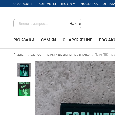
О МАГАЗИНЕ
КОНТАКТЫ
ШОУРУМ
ДОСТАВКА
ОПЛАТ
Найти
РЮКЗАКИ
СУМКИ
СНАРЯЖЕНИЕ
EDC А
Главная
→
разное
→
патчи и шевроны на липучке
→
Патч ПВХ на 