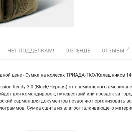
0
0
НЕТ ПОДДЕЛКАМ!
О БРЕНДЕ
ОТЗЫВЫ
дной цене -
Сумка на колесах ТРИАДА-ТКО/Калашников 14
sion Ready 3.0 (Black/Черная) от премиального американск
дойдет для командировок, путешествий или поездок за горо
плоский карман для документов позволяют организовать 
илограммов. Сумка сшита из влагоотталкивающего матер