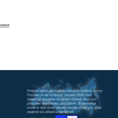
сумки
у отделению;
Оперативно доставим заказ в любую точку
России (и не только). Более 3500 тыс.
 хвата.
пунктов выдачи по всей стране. Быстро
о прочности сравним с металлом, но
решаем проблемы доставки. Возможна
оплата при получении, после осмотра. Две
озам.
недели на обмен и возврат.