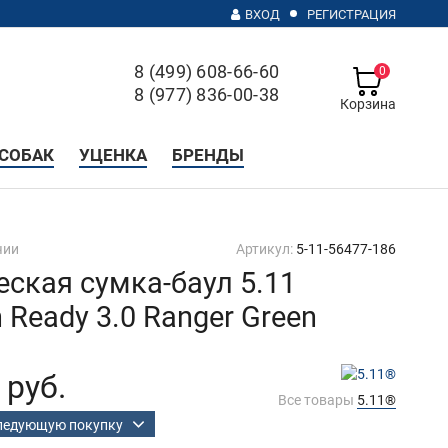
ВХОД
РЕГИСТРАЦИЯ
8 (499) 608-66-60
0
8 (977) 836-00-38
Корзина
с 10 до 20, без выходных
СОБАК
УЦЕНКА
БРЕНДЫ
чии
Артикул:
5-11-56477-186
еская сумка-баул 5.11
 Ready 3.0 Ranger Green
 руб.
Все товары
5.11®
следующую покупку