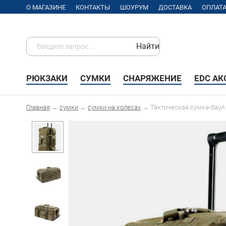
О МАГАЗИНЕ
КОНТАКТЫ
ШОУРУМ
ДОСТАВКА
ОПЛАТ
Найти
РЮКЗАКИ
СУМКИ
СНАРЯЖЕНИЕ
EDC А
Главная
→
сумки
→
сумки на колесах
→
Тактическая сумка-баул 5