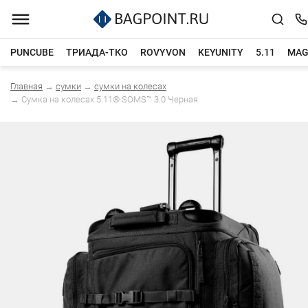
PUNCUBE
ТРИАДА-ТКО
ROVYVON
KEYUNITY
5.11
MAG
Главная
→
сумки
→
сумки на колесах
Каталог товаров
→
Cумка на колесах 5.11® SOMS™ 3.0 Черная