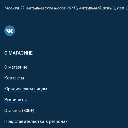
элементами снаряжения 5.11®.
Москва,
Алтуфьевское шоссе 95 (ТЦ Алтуфьево), этаж 2, пав. 2
Материал и фурнитура:
Основной материал - влагостойкий баллистический
нейлон плотностью 1680 и 1050D.
Молнии - неубиваемые YKK® (Япония). Мягкий ход,
двойные бегунки с длинными завязками для удобн
хвата.
О МАГАЗИНЕ
Пластиковая фурнитура (фастексы, пряжки и т. д.) -
Duraflex® (США). Полностью композитный пластик,
О магазине
прочности сравним с металлом, но при этом весит 
Контакты
обычный пластик и обладает относительной гибко
и упругостью. Устойчив к морозам.
Юридическим лицам
Реквизиты
Отзывы (800+)
Представительства в регионах