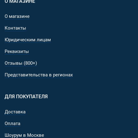
Материалы и фурнитура:
О МАГАЗИНЕ
Ткань - оригинальная Cordura® 500D от Invista™ (СШ
О магазине
Пластиковая фурнитура (фастексы, пряжки) - KAM
(КНР);
Контакты
Молнии - YKK® (Япония);
Юридическим лицам
Камуфляжная расцветка - лицензионный Мультик
(MultiCam® от компании Crye Precision®, США)
Реквизиты
Отзывы (800+)
Представительства в регионах
ДЛЯ ПОКУПАТЕЛЯ
Доставка
Оплата
Шоурум в Москве