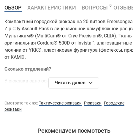
0
ОБЗОР
ХАРАКТЕРИСТИКИ
ВОПРОСЫ
ОТЗЫВ
Компактный городской рюкзак на 20 литров Emersongea
Zip City Assault Pack в лицензионной камуфляжной расцв
Мультикам® (MultiCam® от Crye Precision®, США). Ткань 
оригинальная Cordura® 500D от Invista™, влагозащитные
молнии от YKK®, пластиковая фурнитура (фастексы, пря
от KAM®.
Сколько отделений?
У рюкзака одно основное отделение.
Читать далее
Что внутри основного отделения?
Смотрите так же:
Тактические рюкзаки
Рюкзаки
Городские
Со стороны спинки два кармана открытого типа
рюкзаки
(большой и малый) глубиной 32 см и 24 см
соответственно. Большой карман имеет запас по
толщине 5-6 см;
Рекомендуем посмотреть