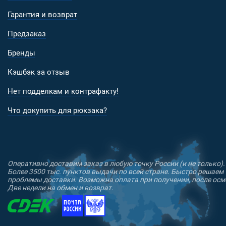
Гарантия и возврат
Предзаказ
Бренды
Кэшбэк за отзыв
Нет подделкам и контрафакту!
Что докупить для рюкзака?
Оперативно доставим заказ в любую точку России (и не только).
Более 3500 тыс. пунктов выдачи по всей стране. Быстро решаем
проблемы доставки. Возможна оплата при получении, после осм
Две недели на обмен и возврат.