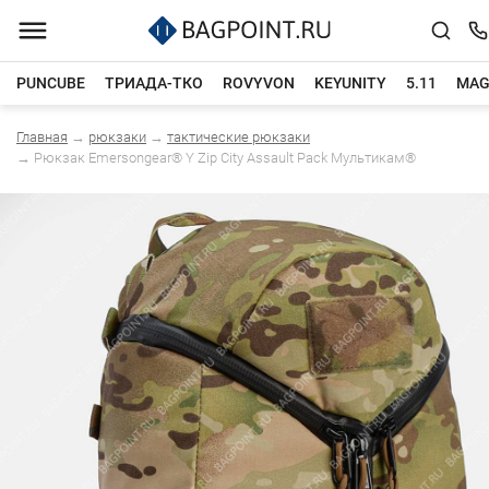
PUNCUBE
ТРИАДА-ТКО
ROVYVON
KEYUNITY
5.11
MAG
Главная
→
рюкзаки
→
тактические рюкзаки
Каталог товаров
→
Рюкзак Emersongear® Y Zip City Assault Pack Мультикам®