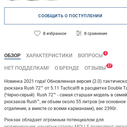
СООБЩИТЬ О ПОСТУПЛЕНИИ
В избранное
В сравнение
5
5
ОБЗОР
ХАРАКТЕРИСТИКИ
ВОПРОСЫ
27
НЕТ ПОДДЕЛКАМ!
О БРЕНДЕ
ОТЗЫВЫ
Новинка 2021 года! Обновленная версия (2.0) тактическ
рюкзака Rush 72™ от 5.11 Tactical® в расцветке Double T
(Черно-серый). Rush 72™ - самая старшая модель в семе
рюкзаков Rush™, ее объем около 55 литров (не основное
отделение, а вместе со всеми карманами), вес 2390г.
Рюкзак обладает огромным потенциалом для
модернизации: нашитые стропы MOLLE позволяют легко