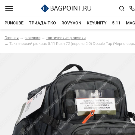
PUNCUBE
ТРИАДА-ТКО
ROVYVON
KEYUNITY
5.11
MAG
Главная
→
рюкзаки
→
тактические рюкзаки
Каталог товаров
→
Тактический рюкзак 5.11 Rush 72 (версия 2.0) Double Tap (Черно-сер